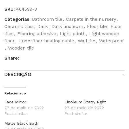
SKU:
464599-3
Categorias:
Bathroom tile
,
Carpets in the nursery
,
Ceramic tiles
,
Dark
,
Dark linoleum
,
Floor tile
,
Floor
tiles
,
Flooring adhesive
,
Light plinth
,
Light wooden
floor
,
Underfloor heating cable
,
Wall tile
,
Waterproof
,
Wooden tile
Share:
DESCRIÇÃO
Relacionado
Face Mirror
Linoleum Starry Nght
27 de maio de 2022
27 de maio de 2022
Post similar
Post similar
Matte Black Bath
27 de maio de 2022