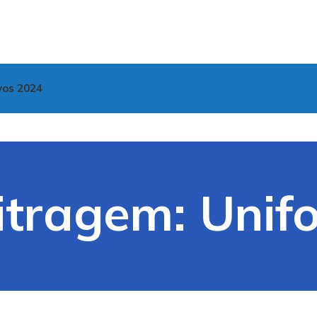
vos 2024
itragem: Unif