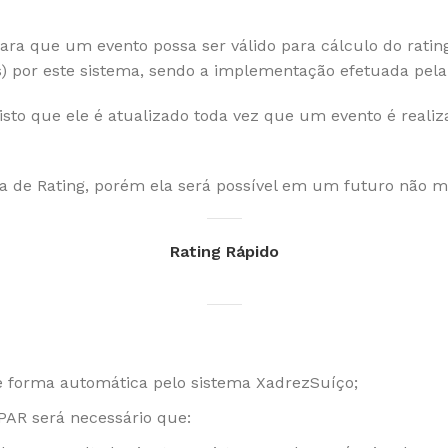
 para que um evento possa ser válido para cálculo do rat
os) por este sistema, sendo a implementação efetuada pel
 visto que ele é atualizado toda vez que um evento é rea
a de Rating, porém ela será possível em um futuro não mu
Rating Rápido
e forma automática pelo sistema XadrezSuíço;
PAR será necessário que: