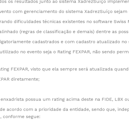
ados os resultados junto ao sistema XadrezSuíço impleme
evento com gerenciamento do sistema XadrezSuíço sejam 
rando dificuldades técnicas existentes no software Swiss
alinhado (regras de classificação e demais) dentre as poss
rigatoriamente cadastrados e com cadastro atualizado no
utilizado no evento seja o Rating FEXPAR, não sendo permi
Rating FEXPAR, visto que ela sempre será atualizada qua
EXPAR diretamente;
 enxadrista possua um rating acima deste na FIDE, LBX ou 
rá de acordo com a prioridade da entidade, sendo que, ind
e, conforme segue: