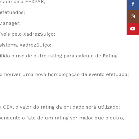
ntado pela FEXPAR;
Face
efetuados;
Insta
 Manager;
YouT
íveis pelo XadrezSuíço;
 sistema XadrezSuíço;
tido o uso de outro rating para cálculo de Rating
ndo houver uma nova homologação de evento efetuada;
CBX, o valor do rating da entidade será utilizado;
ependente o fato de um rating ser maior que o outro,