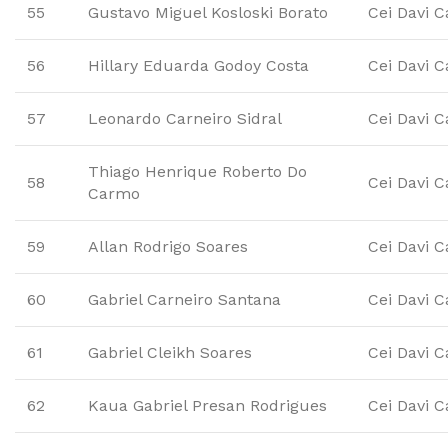
55
Gustavo Miguel Kosloski Borato
Cei Davi C
56
Hillary Eduarda Godoy Costa
Cei Davi C
57
Leonardo Carneiro Sidral
Cei Davi C
Thiago Henrique Roberto Do
58
Cei Davi C
Carmo
59
Allan Rodrigo Soares
Cei Davi C
60
Gabriel Carneiro Santana
Cei Davi C
61
Gabriel Cleikh Soares
Cei Davi C
62
Kaua Gabriel Presan Rodrigues
Cei Davi C