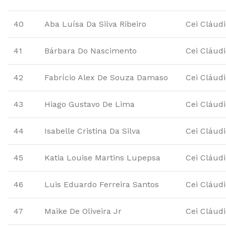
40
Aba Luísa Da Silva Ribeiro
Cei Cláud
41
Bárbara Do Nascimento
Cei Cláud
42
Fabrício Alex De Souza Damaso
Cei Cláud
43
Hiago Gustavo De Lima
Cei Cláud
44
Isabelle Cristina Da Silva
Cei Cláud
45
Katia Louise Martins Lupepsa
Cei Cláud
46
Luis Eduardo Ferreira Santos
Cei Cláud
47
Maike De Oliveira Jr
Cei Cláud