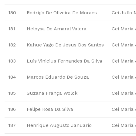
180
Rodrigo De Oliveira De Moraes
Cei Julio 
181
Heloysa Do Amaral Valera
Cei Maria
182
Kahue Yago De Jesus Dos Santos
Cei Maria
183
Luis Vinicius Fernandes Da Silva
Cei Maria
184
Marcos Eduardo De Souza
Cei Maria
185
Suzana França Wolck
Cei Maria
186
Felipe Rosa Da Silva
Cei Maria
187
Henrique Augusto Januario
Cei Maria