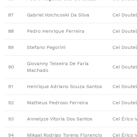
87
Gabriel Voichcoski Da Silva
Cei Doute
88
Pedro Henrique Ferreira
Cei Doute
89
Stefano Pegorini
Cei Doute
Giovanny Teixeira De Faria
90
Cei Doute
Machado
91
Henrique Adriano Souza Santos
Cei Doute
92
Matheus Pedroso Ferreira
Cei Doute
93
Annelyze Vitoria Dos Santos
Cei Érico 
94
Mikael Rodrigo Torens Florencio
Cei Érico 