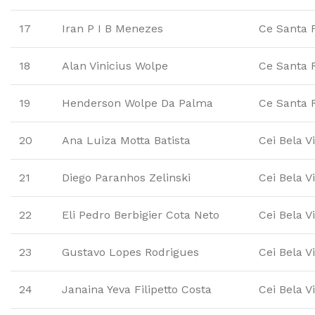
17
Iran P I B Menezes
Ce Santa F
18
Alan Vinicius Wolpe
Ce Santa 
19
Henderson Wolpe Da Palma
Ce Santa 
20
Ana Luiza Motta Batista
Cei Bela V
21
Diego Paranhos Zelinski
Cei Bela V
22
Eli Pedro Berbigier Cota Neto
Cei Bela V
23
Gustavo Lopes Rodrigues
Cei Bela V
24
Janaina Yeva Filipetto Costa
Cei Bela V