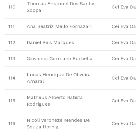
Thomas Emanuel Dos Santos
110
Cei Eva Da
Soppa
111
Ana Beatriz Mello Fornazari
Cei Eva Da
112
Daniel Reis Marques
Cei Eva Da
113
Giovanna Germano Burbella
Cei Eva Da
Lucas Henrique De Oliveira
114
Cei Eva Da
Amaral
Matheus Alberto Batista
115
Cei Eva Da
Rodrigues
Nicoli Veroneze Mendes De
116
Cei Eva Da
Souza Hornig