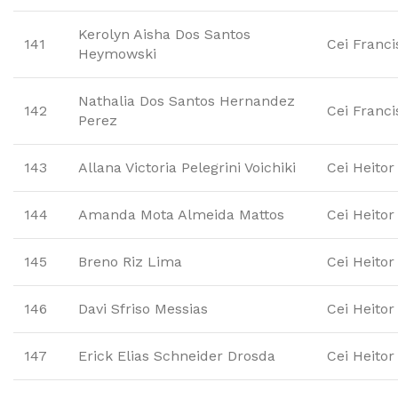
Kerolyn Aisha Dos Santos
141
Cei Franc
Heymowski
Nathalia Dos Santos Hernandez
142
Cei Franc
Perez
143
Allana Victoria Pelegrini Voichiki
Cei Heitor
144
Amanda Mota Almeida Mattos
Cei Heitor
145
Breno Riz Lima
Cei Heitor
146
Davi Sfriso Messias
Cei Heitor
147
Erick Elias Schneider Drosda
Cei Heitor