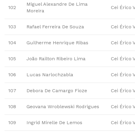
Miguel Alexandre De Lima
102
Cei Érico 
Moreira
103
Rafael Ferreira De Souza
Cei Érico 
104
Guilherme Henrique Ribas
Cei Érico 
105
João Railton Ribeiro Lima
Cei Érico 
106
Lucas Narlochzabla
Cei Érico 
107
Debora De Camargo Fioze
Cei Érico 
108
Geovana Wroblewski Rodrigues
Cei Érico 
109
Ingrid Mirelle De Lemos
Cei Érico 