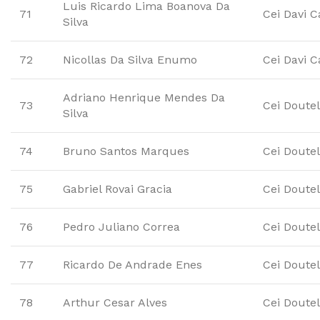
Luis Ricardo Lima Boanova Da
71
Cei Davi C
Silva
72
Nicollas Da Silva Enumo
Cei Davi C
Adriano Henrique Mendes Da
73
Cei Doute
Silva
74
Bruno Santos Marques
Cei Doute
75
Gabriel Rovai Gracia
Cei Doute
76
Pedro Juliano Correa
Cei Doute
77
Ricardo De Andrade Enes
Cei Doute
78
Arthur Cesar Alves
Cei Doute