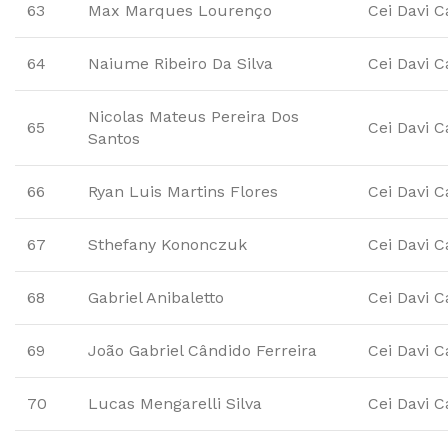
63
Max Marques Lourenço
Cei Davi C
64
Naiume Ribeiro Da Silva
Cei Davi C
Nicolas Mateus Pereira Dos
65
Cei Davi C
Santos
66
Ryan Luis Martins Flores
Cei Davi C
67
Sthefany Kononczuk
Cei Davi C
68
Gabriel Anibaletto
Cei Davi C
69
João Gabriel Cândido Ferreira
Cei Davi C
70
Lucas Mengarelli Silva
Cei Davi C