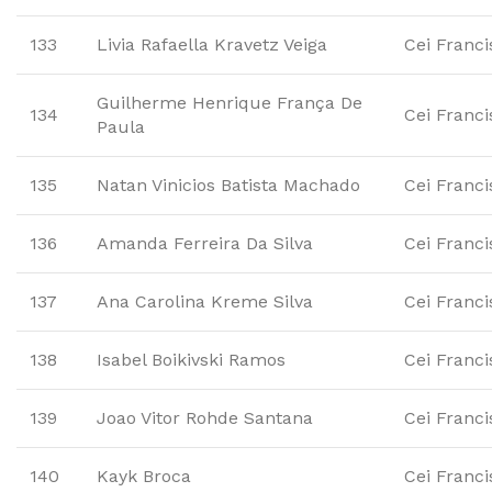
133
Livia Rafaella Kravetz Veiga
Cei Franc
Guilherme Henrique França De
134
Cei Franc
Paula
135
Natan Vinicios Batista Machado
Cei Franc
136
Amanda Ferreira Da Silva
Cei Franc
137
Ana Carolina Kreme Silva
Cei Franc
138
Isabel Boikivski Ramos
Cei Franc
139
Joao Vitor Rohde Santana
Cei Franc
140
Kayk Broca
Cei Franc