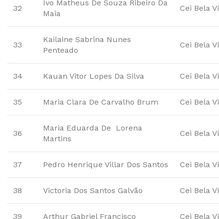
Ivo Matheus De Souza Ribeiro Da
32
Cei Bela V
Maia
Kailaine Sabrina Nunes
33
Cei Bela V
Penteado
34
Kauan Vitor Lopes Da Silva
Cei Bela V
35
Maria Clara De Carvalho Brum
Cei Bela V
Maria Eduarda De Lorena
36
Cei Bela V
Martins
37
Pedro Henrique Villar Dos Santos
Cei Bela V
38
Victoria Dos Santos Galvão
Cei Bela V
39
Arthur Gabriel Francisco
Cei Bela V