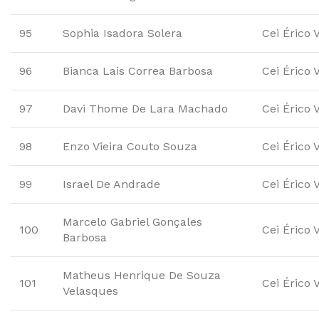
95
Sophia Isadora Solera
Cei Érico 
96
Bianca Lais Correa Barbosa
Cei Érico 
97
Davi Thome De Lara Machado
Cei Érico 
98
Enzo Vieira Couto Souza
Cei Érico 
99
Israel De Andrade
Cei Érico 
Marcelo Gabriel Gonçales
100
Cei Érico 
Barbosa
Matheus Henrique De Souza
101
Cei Érico 
Velasques