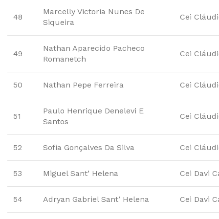
Marcelly Victoria Nunes De
48
Cei Cláud
Siqueira
Nathan Aparecido Pacheco
49
Cei Cláud
Romanetch
50
Nathan Pepe Ferreira
Cei Cláud
Paulo Henrique Denelevi E
51
Cei Cláud
Santos
52
Sofia Gonçalves Da Silva
Cei Cláud
53
Miguel Sant’ Helena
Cei Davi C
54
Adryan Gabriel Sant’ Helena
Cei Davi C