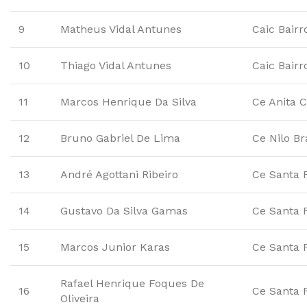
9
Matheus Vidal Antunes
Caic Bairr
10
Thiago Vidal Antunes
Caic Bairr
11
Marcos Henrique Da Silva
Ce Anita 
12
Bruno Gabriel De Lima
Ce Nilo B
13
André Agottani Ribeiro
Ce Santa F
14
Gustavo Da Silva Gamas
Ce Santa F
15
Marcos Junior Karas
Ce Santa F
Rafael Henrique Foques De
16
Ce Santa F
Oliveira