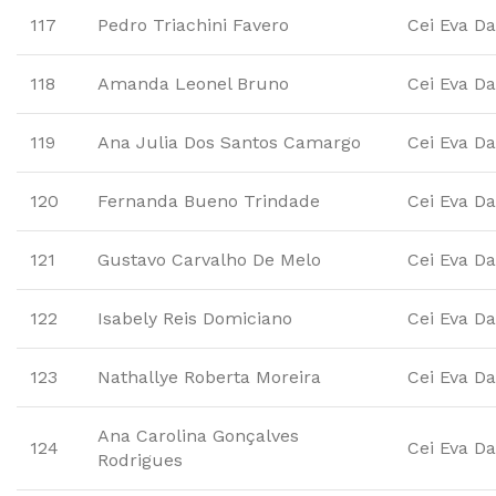
117
Pedro Triachini Favero
Cei Eva Da
118
Amanda Leonel Bruno
Cei Eva Da
119
Ana Julia Dos Santos Camargo
Cei Eva Da
120
Fernanda Bueno Trindade
Cei Eva Da
121
Gustavo Carvalho De Melo
Cei Eva Da
122
Isabely Reis Domiciano
Cei Eva Da
123
Nathallye Roberta Moreira
Cei Eva Da
Ana Carolina Gonçalves
124
Cei Eva Da
Rodrigues