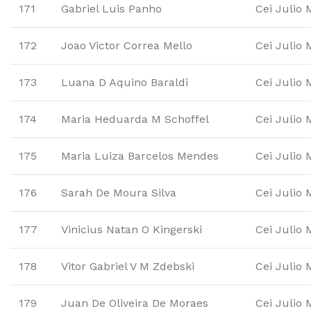
171
Gabriel Luis Panho
Cei Julio 
172
Joao Victor Correa Mello
Cei Julio 
173
Luana D Aquino Baraldi
Cei Julio 
174
Maria Heduarda M Schoffel
Cei Julio 
175
Maria Luiza Barcelos Mendes
Cei Julio 
176
Sarah De Moura Silva
Cei Julio 
177
Vinicius Natan O Kingerski
Cei Julio 
178
Vitor Gabriel V M Zdebski
Cei Julio 
179
Juan De Oliveira De Moraes
Cei Julio 