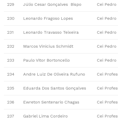
229
Júlio Cesar Gonçalves Bispo
Cei Pedro
230
Leonardo Fragoso Lopes
Cei Pedro
231
Leonardo Travasso Teixeira
Cei Pedro
232
Marcos Vinicius Schmidt
Cei Pedro
233
Paulo Vitor Bortoncello
Cei Pedro
234
Andre Luiz De Oliveira Rufuno
Cei Profes
235
Eduarda Dos Santos Gonçalves
Cei Profes
236
Ewreton Sentenario Chagas
Cei Profes
237
Gabriel Lima Cordeiro
Cei Profes