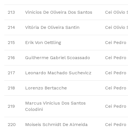
213
Vinicios De Oliveira Dos Santos
Cei Olivio
214
Vitória De Oliveira Santin
Cei Olivio
215
Erik Von Oettling
Cei Pedro
216
Guilherme Gabriel Scoassado
Cei Pedro
217
Leonardo Machado Suchevicz
Cei Pedro
218
Lorenzo Bertacche
Cei Pedro
Marcus Vinicius Dos Santos
219
Cei Pedro
Colodini
220
Moiseis Schmidt De Almeida
Cei Pedro