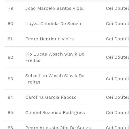
79
Joao Marcelo Santos Vidal
Cei Doute
80
Luyza Gabriela De Souza
Cei Doute
81
Pedro Henrique Vieira
Cei Doute
Pio Lucas Wosch Slavik De
82
Cei Doute
Freitas
Sebastian Wosch Slavik De
83
Cei Doute
Freitas
84
Carolina Garcia Raposo
Cei Doute
85
Gabriel Rozendo Rodrigues
Cei Doute
86
Pedro Augusto Otto De Souza
Cei Doute