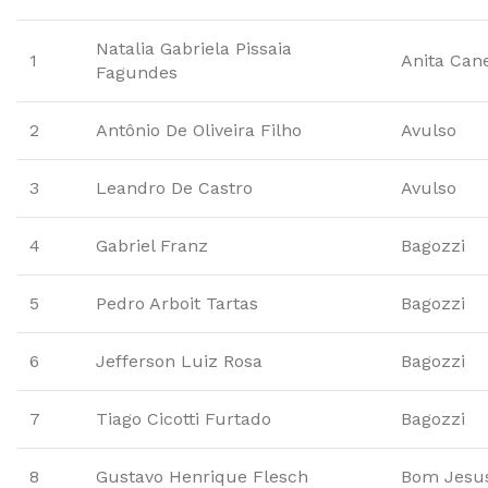
Natalia Gabriela Pissaia
1
Anita Can
Fagundes
2
Antônio De Oliveira Filho
Avulso
3
Leandro De Castro
Avulso
4
Gabriel Franz
Bagozzi
5
Pedro Arboit Tartas
Bagozzi
6
Jefferson Luiz Rosa
Bagozzi
7
Tiago Cicotti Furtado
Bagozzi
8
Gustavo Henrique Flesch
Bom Jesus