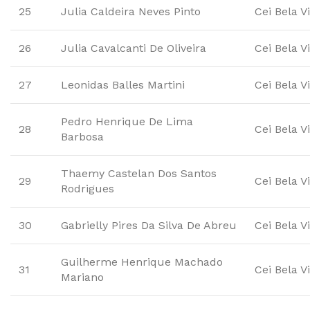
25
Julia Caldeira Neves Pinto
Cei Bela V
26
Julia Cavalcanti De Oliveira
Cei Bela V
27
Leonidas Balles Martini
Cei Bela V
Pedro Henrique De Lima
28
Cei Bela V
Barbosa
Thaemy Castelan Dos Santos
29
Cei Bela V
Rodrigues
30
Gabrielly Pires Da Silva De Abreu
Cei Bela V
Guilherme Henrique Machado
31
Cei Bela V
Mariano