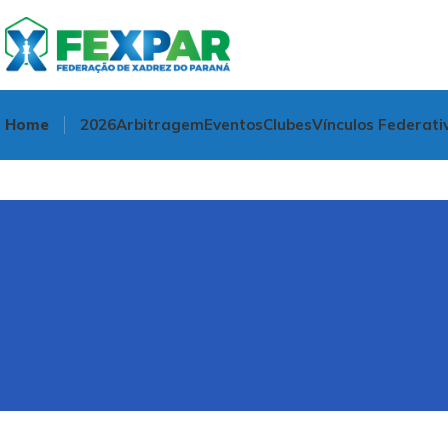
Home
2026
Arbitragem
Eventos
Clubes
Vínculos Federati