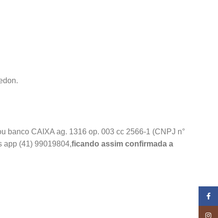
edon.
ou banco CAIXA ag. 1316 op. 003 cc 2566-1 (CNPJ n°
s app (41) 99019804,
ficando assim confirmada a
Face
Insta