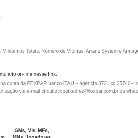
r
, Milésimos Totais, Número de Vitórias, Arranz System e Armag
ulário on-line nesse link.
io na conta da FEXPAR
banco ITAU – agência 3721 cc 25740-4 
nização via e-mail
circuitocopelxadrez@fexpar.com.br
ou what
GMs, MIs, MFs,
em
MNs, Jogadores