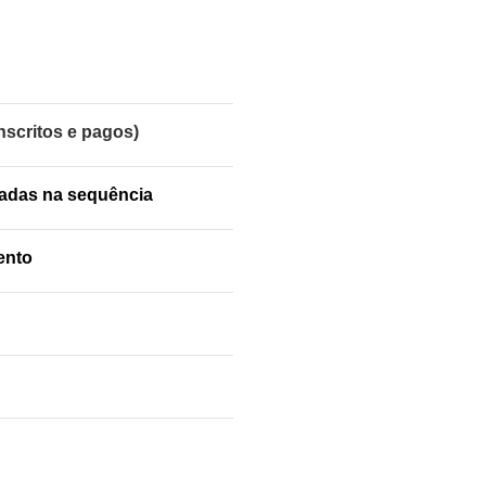
nscritos e pagos)
dadas na sequência
ento