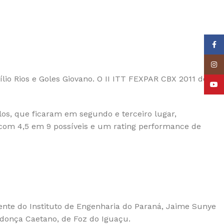
Face
Insta
io Rios e Goles Giovano. O II ITT FEXPAR CBX 2011 de
YouT
los, que ficaram em segundo e terceiro lugar,
com 4,5 em 9 possíveis e um rating performance de
ente do Instituto de Engenharia do Paraná, Jaime Sunye
ndonça Caetano, de Foz do Iguaçu.