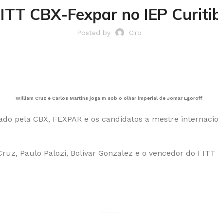
I ITT CBX-Fexpar no IEP Curiti
Posted by
Ciro
William Cruz e Carlos Martins joga m sob o olhar imperial de Jomar Egoroff
ado pela CBX, FEXPAR e os candidatos a mestre internaciona
ruz, Paulo Palozi, Bolivar Gonzalez e o vencedor do I IT