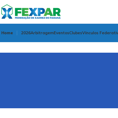
Home
2026
Arbitragem
Eventos
Clubes
Vínculos Federati