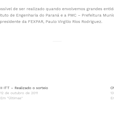
ossível de ser realizado quando envolvemos grandes enti
ituto de Engenharia do Paraná e a PMC – Prefeitura Munic
residente da FEXPAR, Paulo Virgilio Rios Rodriguez.
II ITT – Realizado o sorteio
C
12 de outubro de 2011
1
Em "Últimas"
E