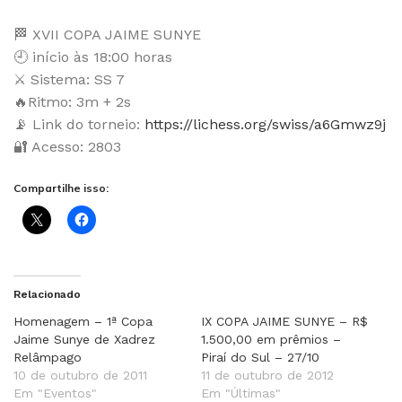
🏁 XVII COPA JAIME SUNYE
🕘 início às 18:00 horas
⚔ Sistema: SS 7
🔥Ritmo: 3m + 2s
📡 Link do torneio:
https://lichess.org/swiss/a6Gmwz9j
🔐 Acesso: 2803
Compartilhe isso:
Relacionado
Homenagem – 1ª Copa
IX COPA JAIME SUNYE – R$
Jaime Sunye de Xadrez
1.500,00 em prêmios –
Relâmpago
Piraí do Sul – 27/10
10 de outubro de 2011
11 de outubro de 2012
Em "Eventos"
Em "Últimas"