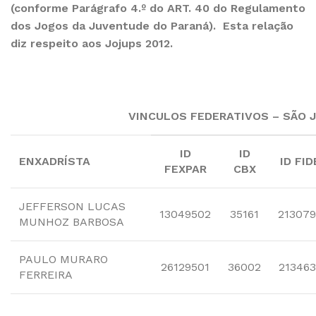
(conforme Parágrafo 4.º do ART. 40 do Regulamento
dos Jogos da Juventude do Paraná). Esta relação
diz respeito aos Jojups 2012.
VINCULOS FEDERATIVOS – SÃO J
ID
ID
ENXADRÍSTA
ID FID
FEXPAR
CBX
JEFFERSON LUCAS
13049502
35161
213079
MUNHOZ BARBOSA
PAULO MURARO
26129501
36002
213463
FERREIRA