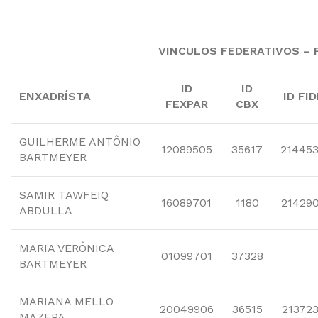
VINCULOS FEDERATIVOS – P
ID
ID
ENXADRÍSTA
ID FID
FEXPAR
CBX
GUILHERME ANTÔNIO
12089505
35617
21445
BARTMEYER
SAMIR TAWFEIQ
16089701
1180
21429
ABDULLA
MARIA VERÔNICA
01099701
37328
BARTMEYER
MARIANA MELLO
20049906
36515
21372
MAZEPA