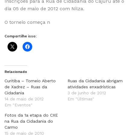
Inscrições para a Rua de Cidadania do Cajuru até o
dia 05 de maio de 2012 com Nilza.
O torneio começa n
Compartilhe isso:
Relacionado
Curitiba – Torneio Aberto
Ruas da Cidadania abrigam
de Xadrez – Ruas da
atividades enxadrísticas
Cidadania
3 de junho de 2012
14 de maio de 2012
Em "Últimas"
Em "Eventos"
Fotos da 1a etapa do CXE
na Rua da Cidadania do
Carmo
15 de maio de 2010