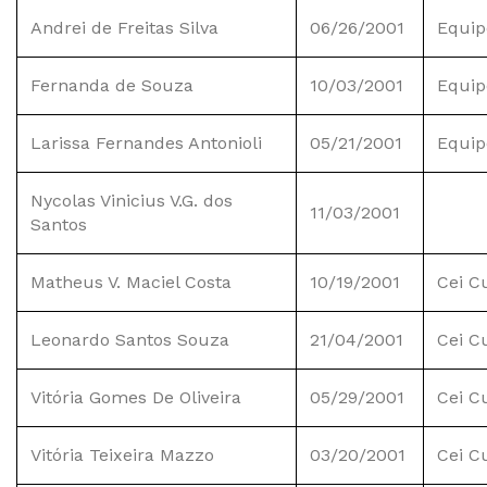
Andrei de Freitas Silva
06/26/2001
Equip
Fernanda de Souza
10/03/2001
Equip
Larissa Fernandes Antonioli
05/21/2001
Equip
Nycolas Vinicius V.G. dos
11/03/2001
Santos
Matheus V. Maciel Costa
10/19/2001
Cei C
Leonardo Santos Souza
21/04/2001
Cei C
Vitória Gomes De Oliveira
05/29/2001
Cei C
Vitória Teixeira Mazzo
03/20/2001
Cei C