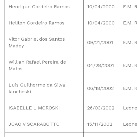
Henrique Cordeiro Ramos
10/04/2000
E.M. 
Heliton Cordeiro Ramos
10/04/2000
E.M. 
Vitor Gabriel dos Santos
09/21/2001
E.M. 
Madey
Willian Rafael Pereira de
04/28/2001
E.M. 
Matos
Luis Guilherme da Silva
06/18/2002
E.M. 
Iancheski
ISABELLE L MOROSKI
26/03/2002
Leone
JOAO V SCARABOTTO
15/11/2002
Leone