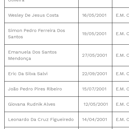
Wesley De Jesus Costa
16/05/2001
E.M. 
Simon Pedro Ferreira Dos
19/05/2001
E.M. 
Santos
Emanuela Dos Santos
27/05/2001
E.M. 
Mendonça
Eric Da Silva Salvi
22/09/2001
E.M. 
João Pedro Pires Ribeiro
15/07/2001
E.M. 
Giovana Rudnik Alves
12/05/2001
E.M. 
Leonardo Da Cruz Figueiredo
14/04/2001
E.M. 