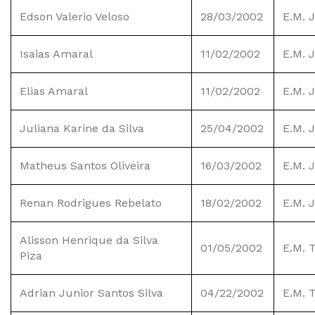
Edson Valerio Veloso
28/03/2002
E.M. 
Isaias Amaral
11/02/2002
E.M. 
Elias Amaral
11/02/2002
E.M. 
Juliana Karine da Silva
25/04/2002
E.M. 
Matheus Santos Oliveira
16/03/2002
E.M. 
Renan Rodrigues Rebelato
18/02/2002
E.M. 
Alisson Henrique da Silva
01/05/2002
E.M. T
Piza
Adrian Junior Santos Silva
04/22/2002
E.M. T