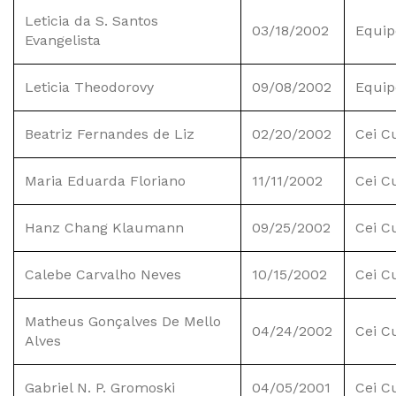
Leticia da S. Santos
03/18/2002
Equip
Evangelista
Leticia Theodorovy
09/08/2002
Equip
Beatriz Fernandes de Liz
02/20/2002
Cei C
Maria Eduarda Floriano
11/11/2002
Cei C
Hanz Chang Klaumann
09/25/2002
Cei C
Calebe Carvalho Neves
10/15/2002
Cei C
Matheus Gonçalves De Mello
04/24/2002
Cei C
Alves
Gabriel N. P. Gromoski
04/05/2001
Cei C