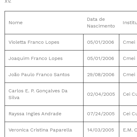
XV.
Data de
Nome
Instit
Nascimento
Violetta Franco Lopes
05/01/2006
Cmei 
Joaquim Franco Lopes
05/01/2006
Cmei 
João Paulo Franco Santos
29/08/2006
Cmei 
Carlos E. P. Gonçalves Da
02/04/2005
Cei C
Silva
Rayssa Ingles Andrade
07/24/2005
Cei C
Veronica Cristina Paparella
14/03/2005
E.M. 