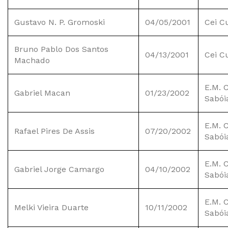
Gustavo N. P. Gromoski
04/05/2001
Cei C
Bruno Pablo Dos Santos
04/13/2001
Cei C
Machado
E.M. C
Gabriel Macan
01/23/2002
Sabói
E.M. C
Rafael Pires De Assis
07/20/2002
Sabói
E.M. C
Gabriel Jorge Camargo
04/10/2002
Sabói
E.M. C
Melki Vieira Duarte
10/11/2002
Sabói