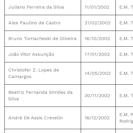
Juliano Ferreira da Silva
11/01/2002
E.M. 
Alex Paulino de Castro
21/02/2002
E.M. 
Bruno Tomacheski de Oliveira
16/10/2002
E.M. 
João Vitor Assunção
17/01/2002
E.M. 
Christofer Z. Lopes de
14/05/2002
E.M. 
Camargos
Beatriz Fernanda Simões da
30/11/2002
E.M. 
Silva
E.M. 
André De Assis Crevelin
16/12/2002
Rodri