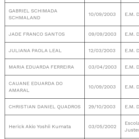
GABRIEL SCHIMADA
10/09/2003
E.M. 
SCHMALAND
JADE FRANCO SANTOS
09/09/2003
E.M. 
JULIANA PAOLA LEAL
12/03/2003
E.M. 
MARIA EDUARDA FERREIRA
03/04/2003
E.M. 
CAUANE EDUARDA DO
10/09/2003
E.M. 
AMARAL
CHRISTIAN DANIEL QUADROS
29/10/2003
E.M. 
Escol
Herick Akio Yoshii Kumata
03/05/2002
Just