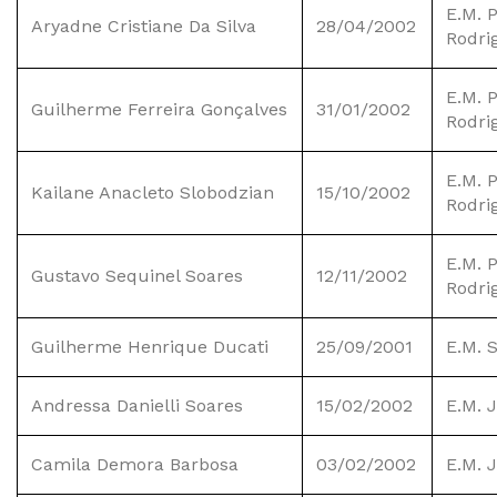
E.M. 
Aryadne Cristiane Da Silva
28/04/2002
Rodri
E.M. 
Guilherme Ferreira Gonçalves
31/01/2002
Rodri
E.M. 
Kailane Anacleto Slobodzian
15/10/2002
Rodri
E.M. 
Gustavo Sequinel Soares
12/11/2002
Rodri
Guilherme Henrique Ducati
25/09/2001
E.M. 
Andressa Danielli Soares
15/02/2002
E.M. 
Camila Demora Barbosa
03/02/2002
E.M. 