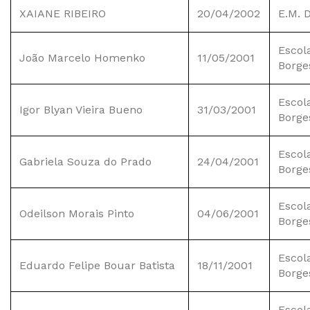
XAIANE RIBEIRO
20/04/2002
E.M. 
Escol
João Marcelo Homenko
11/05/2001
Borge
Escol
Igor Blyan Vieira Bueno
31/03/2001
Borge
Escol
Gabriela Souza do Prado
24/04/2001
Borge
Escol
Odeilson Morais Pinto
04/06/2001
Borge
Escol
Eduardo Felipe Bouar Batista
18/11/2001
Borge
Escol