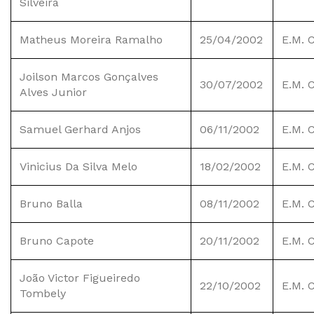
Silveira
Matheus Moreira Ramalho
25/04/2002
E.M. 
Joilson Marcos Gonçalves
30/07/2002
E.M. 
Alves Junior
Samuel Gerhard Anjos
06/11/2002
E.M. 
Vinicius Da Silva Melo
18/02/2002
E.M. 
Bruno Balla
08/11/2002
E.M. 
Bruno Capote
20/11/2002
E.M. 
João Victor Figueiredo
22/10/2002
E.M. 
Tombely