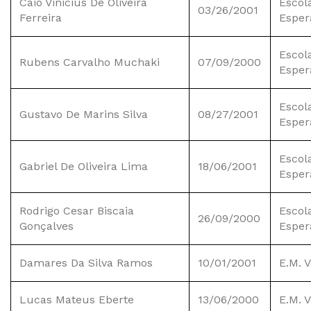
Caio Vinicius De Oliveira
Escol
03/26/2001
Ferreira
Esper
Escol
Rubens Carvalho Muchaki
07/09/2000
Esper
Escol
Gustavo De Marins Silva
08/27/2001
Esper
Escol
Gabriel De Oliveira Lima
18/06/2001
Esper
Rodrigo Cesar Biscaia
Escol
26/09/2000
Gonçalves
Esper
Damares Da Silva Ramos
10/01/2001
E.M. 
Lucas Mateus Eberte
13/06/2000
E.M. 