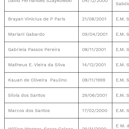
David Fernandes Szaykowski
04/12/2000
Sabói
Brayan Vinicius de P Paris
21/08/2001
E.M. 
Mariani Gabardo
09/04/2001
E.M. 
Gabriela Passos Pereira
08/11/2001
E.M. 
Matheus E. Vieira da Silva
14/12/2001
E.M. 
Kauan de Oliveira Paulino
08/11/1999
E.M. 
Silvia dos Santos
29/06/2001
E.M. 
Marcos dos Santos
17/02/2000
E.M. 
E M. 
Willian Wagner Soare Colaço
29/11/2000