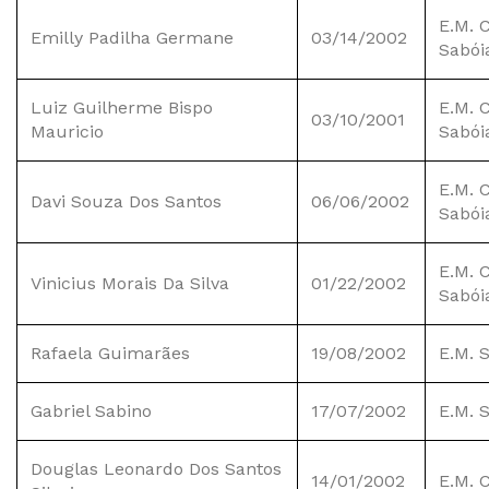
E.M. C
Emilly Padilha Germane
03/14/2002
Sabói
Luiz Guilherme Bispo
E.M. C
03/10/2001
Mauricio
Sabói
E.M. C
Davi Souza Dos Santos
06/06/2002
Sabói
E.M. C
Vinicius Morais Da Silva
01/22/2002
Sabói
Rafaela Guimarães
19/08/2002
E.M. 
Gabriel Sabino
17/07/2002
E.M. 
Douglas Leonardo Dos Santos
14/01/2002
E.M. 