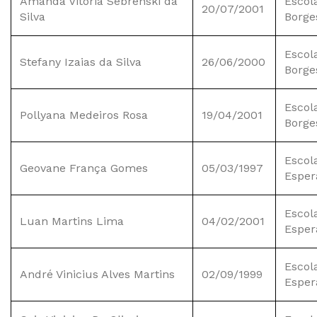
Amanda Vitória Sebrenski da
Escol
20/07/2001
Silva
Borge
Escol
Stefany Izaias da Silva
26/06/2000
Borge
Escol
Pollyana Medeiros Rosa
19/04/2001
Borge
Escol
Geovane França Gomes
05/03/1997
Esper
Escol
Luan Martins Lima
04/02/2001
Esper
Escol
André Vinicius Alves Martins
02/09/1999
Esper