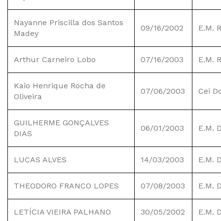
Nayanne Priscilla dos Santos
09/16/2002
E.M. 
Madey
Arthur Carneiro Lobo
07/16/2003
E.M. 
Kaio Henrique Rocha de
07/06/2003
Cei D
Oliveira
GUILHERME GONÇALVES
06/01/2003
E.M. 
DIAS
LUCAS ALVES
14/03/2003
E.M. 
THEODORO FRANCO LOPES
07/08/2003
E.M. 
LETÍCIA VIEIRA PALHANO
30/05/2002
E.M. 