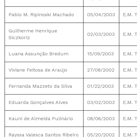
Pablo M. Ripinoski Machado
05/04/2003
E.M. 
Guilherme Henrique
02/03/2003
E.M. 
Siczkoriz
Luana Assunção Bredum
15/09/2003
E.M. 
Viviane Feitosa de Araújo
27/08/2002
E.M. 
Fernanda Mazzeto da Silva
01/22/2003
E.M. T
Eduarda Gonçalves Alves
03/02/2003
E.M. T
Kauni de Almeida Pulinário
08/06/2003
E.M. T
Rayssa Valesca Santos Ribeiro
05/20/2002
E.M. T