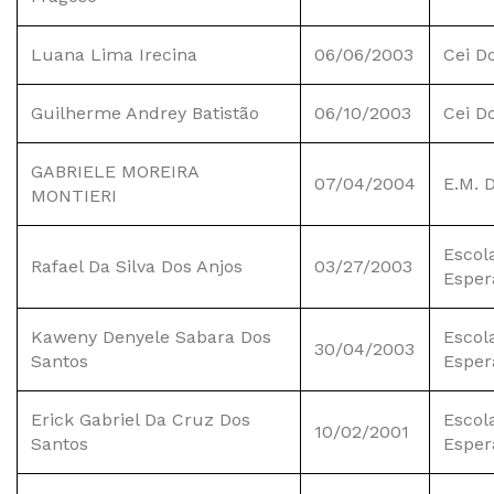
Luana Lima Irecina
06/06/2003
Cei D
Guilherme Andrey Batistão
06/10/2003
Cei D
GABRIELE MOREIRA
07/04/2004
E.M. 
MONTIERI
Escol
Rafael Da Silva Dos Anjos
03/27/2003
Esper
Kaweny Denyele Sabara Dos
Escol
30/04/2003
Santos
Esper
Erick Gabriel Da Cruz Dos
Escol
10/02/2001
Santos
Esper