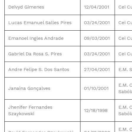
Deivyd Gimenes
12/04/2001
Cei C
Lucas Emanuel Salles Pires
03/24/2001
Cei C
Emanoel Ingles Andrade
09/03/2001
Cei C
Gabriel Da Rosa S. Pires
03/24/2001
Cei C
Andre Felipe S. Dos Santos
27/04/2001
E.M. 
E.M. C
Janaina Gonçalves
01/10/2001
Sabói
Jhenifer Fernandes
E.M. C
12/18/1998
Szaykowski
Sabói
E.M. C