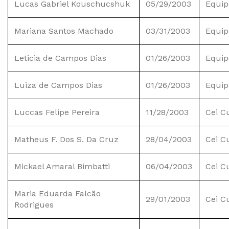
Lucas Gabriel Kouschucshuk
05/29/2003
Equip
Mariana Santos Machado
03/31/2003
Equip
Leticia de Campos Dias
01/26/2003
Equip
Luiza de Campos Dias
01/26/2003
Equip
Luccas Felipe Pereira
11/28/2003
Cei C
Matheus F. Dos S. Da Cruz
28/04/2003
Cei C
Mickael Amaral Bimbatti
06/04/2003
Cei C
Maria Eduarda Falcão
29/01/2003
Cei C
Rodrigues