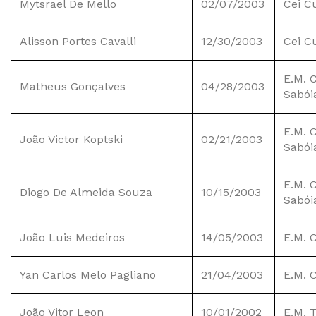
Mytsrael De Mello
02/07/2003
Cei C
Alisson Portes Cavalli
12/30/2003
Cei C
E.M. C
Matheus Gonçalves
04/28/2003
Sabói
E.M. C
João Victor Koptski
02/21/2003
Sabói
E.M. C
Diogo De Almeida Souza
10/15/2003
Sabói
João Luis Medeiros
14/05/2003
E.M. 
Yan Carlos Melo Pagliano
21/04/2003
E.M. 
João Vitor Leon
10/01/2002
E.M. 