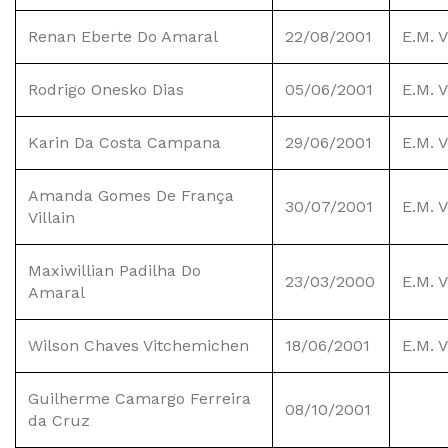
Renan Eberte Do Amaral
22/08/2001
E.M. 
Rodrigo Onesko Dias
05/06/2001
E.M. 
Karin Da Costa Campana
29/06/2001
E.M. 
Amanda Gomes De França
30/07/2001
E.M. 
Villain
Maxiwillian Padilha Do
23/03/2000
E.M. 
Amaral
Wilson Chaves Vitchemichen
18/06/2001
E.M. 
Guilherme Camargo Ferreira
08/10/2001
da Cruz