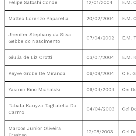
Felipe Satoshi Conde
12/01/2004
E.M. 
Matteo Lorenzo Paparella
20/02/2004
E.M. 
Jhenifer Stephany da Silva
07/04/2002
E.M. T
Gebbe do Nascimento
Giulia de Liz Crotti
03/07/2004
E.M. 
Keyve Grobe De Miranda
06/08/2004
C.E. G
Yasmin Bino Michalski
06/04/2004
Cei D
Tabata Kauyza Tagliatella Do
04/04/2003
Cei D
Carmo
Marcos Junior Oliveira
12/08/2003
Cei D
Fragoso