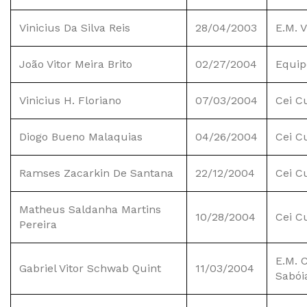
Vinicius Da Silva Reis
28/04/2003
E.M. 
João Vitor Meira Brito
02/27/2004
Equip
Vinicius H. Floriano
07/03/2004
Cei C
Diogo Bueno Malaquias
04/26/2004
Cei C
Ramses Zacarkin De Santana
22/12/2004
Cei C
Matheus Saldanha Martins
10/28/2004
Cei C
Pereira
E.M. C
Gabriel Vitor Schwab Quint
11/03/2004
Sabói