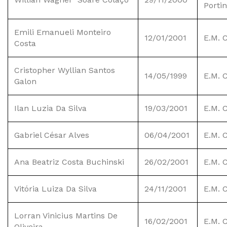
Portin
Emili Emanueli Monteiro
12/01/2001
E.M. 
Costa
Cristopher Wyllian Santos
14/05/1999
E.M. 
Galon
Ilan Luzia Da Silva
19/03/2001
E.M. 
Gabriel César Alves
06/04/2001
E.M. 
Ana Beatriz Costa Buchinski
26/02/2001
E.M. 
Vitória Luiza Da Silva
24/11/2001
E.M. 
Lorran Vinicius Martins De
16/02/2001
E.M. 
Oliveira