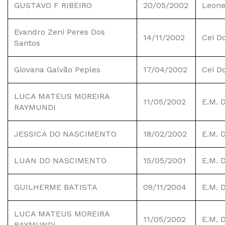
GUSTAVO F RIBEIRO
20/05/2002
Leone
Evandro Zeni Peres Dos
14/11/2002
Cei D
Santos
Giovana Galvão Peples
17/04/2002
Cei D
LUCA MATEUS MOREIRA
11/05/2002
E.M. 
RAYMUNDI
JESSICA DO NASCIMENTO
18/02/2002
E.M. 
LUAN DO NASCIMENTO
15/05/2001
E.M. 
GUILHERME BATISTA
09/11/2004
E.M. 
LUCA MATEUS MOREIRA
11/05/2002
E.M. 
RAYMUNDI