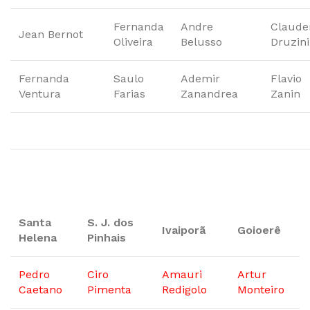
Fernanda
Andre
Claude
Jean Bernot
Oliveira
Belusso
Druzini
Fernanda
Saulo
Ademir
Flavio
Ventura
Farias
Zanandrea
Zanin
Santa
S. J. dos
Ivaiporã
Goioerê
Helena
Pinhais
Pedro
Ciro
Amauri
Artur
Caetano
Pimenta
Redigolo
Monteiro