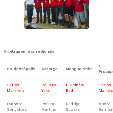
Arbitragem das regionais
C.
Prudentópolis
Astorga
Mangueirinha
Procóp
Carlos
William
Dulcinéia
Carlos
Marenda
Yano
Betti
Martin
Evandro
Robson
Rodrigo
André
Gonçalvez
Martins
Scusse
Sampa