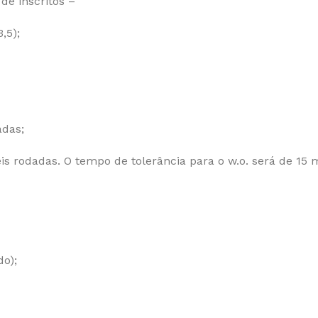
e inscritos –
,5);
adas;
is rodadas. O tempo de tolerância para o w.o. será de 15 
o);