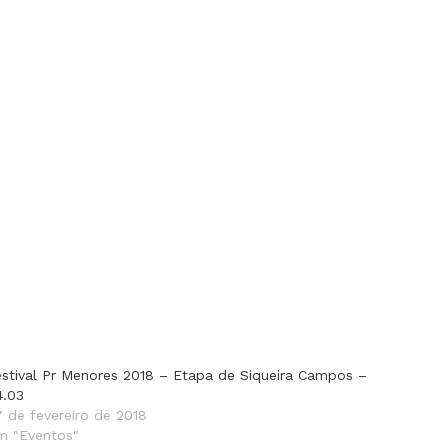
estival Pr Menores 2018 – Etapa de Siqueira Campos –
4.03
7 de fevereiro de 2018
m "Eventos"