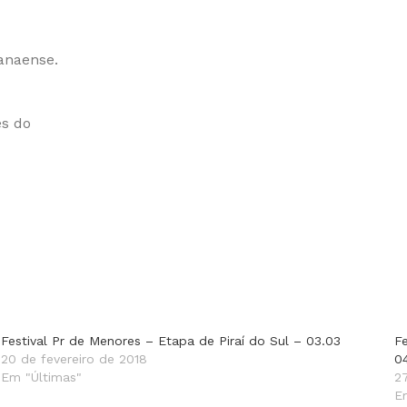
anaense.
és do
Festival Pr de Menores – Etapa de Piraí do Sul – 03.03
F
20 de fevereiro de 2018
0
Em "Últimas"
2
E