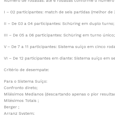
Número de rodadas: até 6 rodadas conforme o número d
I – 02 participantes: match de seis partidas (melhor de 3
II – De 03 a 04 participantes: Schüring em duplo turno;
III – De 05 a 06 participantes: Schüring em turno único;
V – De 7 a 11 participantes: Sistema suíço em cinco rod
VI – De 12 participantes em diante: Sistema suíço em se
Critério de desempate:
Para o Sistema Suíço:
Confronto direto;
Milésimos Medianos (descartando apenas o pior resultad
Milésimos Totais ;
Berger ;
Arranz System;