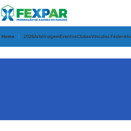
Home
2026
Arbitragem
Eventos
Clubes
Vínculos Federati