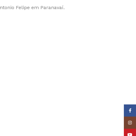
tonio Felipe em Paranavaí.
Face
Insta
YouT