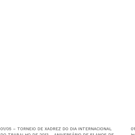
01/05 – TORNEIO DE XADREZ DO DIA INTERNACIONAL
0
DO TRABALHO DE 2013 – ANIVERSÁRIO DE 51 ANOS DE
I