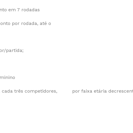
nto em 7 rodadas
onto por rodada, até o
r/partida;
eminino
o a cada três competidores, por faixa
etária decrescen