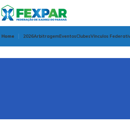
Home
2026
Arbitragem
Eventos
Clubes
Vínculos Federati