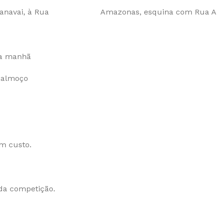
 Paranavai, à Rua
Amazonas, esquina com Rua An
da manhã
a almoço
em custo.
 da competição.