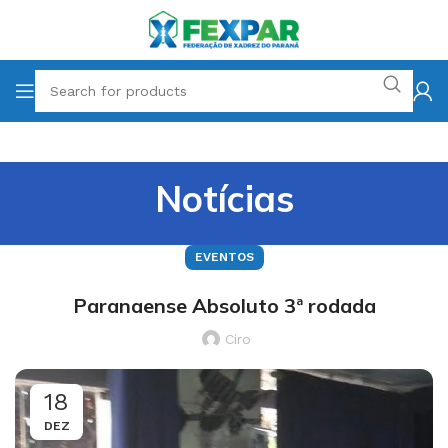
Notícias
EVENTOS
Paranaense Absoluto 3ª rodada
Ciro
18
DEZ