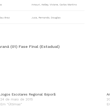
na
Amauri, Kelley, Viviane, Carlos Martins
slau Braz
Juca, Fernando, Douglas
aná (01) Fase Final (Estadual)
Jogos Escolares Regional Ibiporã
A
24 de maio de 2015
2
Em "Últimas"
E