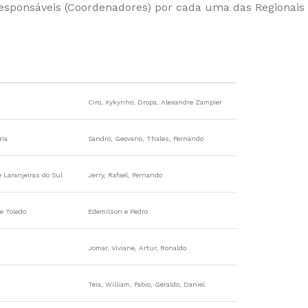
responsáveis (Coordenadores) por cada uma das Regionai
Ciro, Xykynho, Dropa, Alexandre Zampier
ria
Sandro, Geovano, Thales, Fernando
e Laranjeiras do Sul
Jerry, Rafael, Fernando
e Toledo
Edemilson e Pedro
Jomar, Viviane, Artur, Ronaldo
Teia, William, Fabio, Geraldo, Daniel