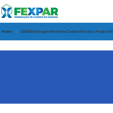
Home
2026
Arbitragem
Eventos
Clubes
Vínculos Federati