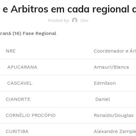
e Arbitros em cada regional 
Posted by
Ciro
raná (16) Fase Regional
NRE
Coordenador e Ár
APUCARANA
Amauri/Bianca
CASCAVEL
Edmilson
CIANORTE
Daniel
CORNÉLIO PROCÓPIO
Ronaldo/Douglas
CURITIBA
Alexandre Zampier