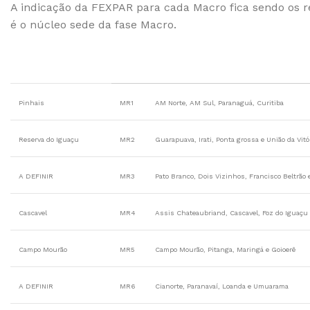
A indicação da FEXPAR para cada Macro fica sendo os 
é o núcleo sede da fase Macro.
Pinhais
MR1
AM Norte, AM Sul, Paranaguá, Curitiba
Reserva do Iguaçu
MR2
Guarapuava, Irati, Ponta grossa e União da Vitó
A DEFINIR
MR3
Pato Branco, Dois Vizinhos, Francisco Beltrão 
Cascavel
MR4
Assis Chateaubriand, Cascavel, Foz do Iguaçu 
Campo Mourão
MR5
Campo Mourão, Pitanga, Maringá e Goioerê
A DEFINIR
MR6
Cianorte, Paranavaí, Loanda e Umuarama