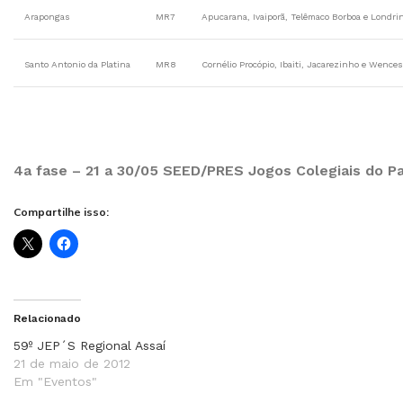
Arapongas
MR7
Apucarana, Ivaiporã, Telêmaco Borboa e Londri
Santo Antonio da Platina
MR8
Cornélio Procópio, Ibaiti, Jacarezinho e Wence
4a fase – 21 a 30/05 SEED/PRES Jogos Colegiais do Par
Compartilhe isso:
Relacionado
59º JEP´S Regional Assaí
21 de maio de 2012
Em "Eventos"