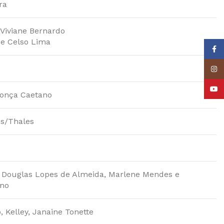
ra
 Viviane Bernardo
 e Celso Lima
Face
Insta
YouT
onça Caetano
cs/Thales
, Douglas Lopes de Almeida, Marlene Mendes e
ono
 Kelley, Janaine Tonette