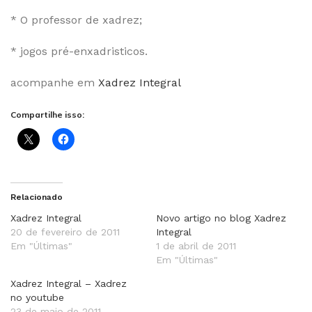
* O professor de xadrez;
* jogos pré-enxadristicos.
acompanhe em
Xadrez Integral
Compartilhe isso:
Relacionado
Xadrez Integral
Novo artigo no blog Xadrez
20 de fevereiro de 2011
Integral
Em "Últimas"
1 de abril de 2011
Em "Últimas"
Xadrez Integral – Xadrez
no youtube
23 de maio de 2011