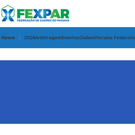
Home
2026
Arbitragem
Eventos
Clubes
Vínculos Federati