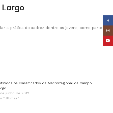
 Largo
Face
lar a prática do xadrez dentre os jovens, como parte
Insta
YouT
efinidos os classificados da Macrorregional de Campo
argo
 de junho de 2012
m "Últimas"