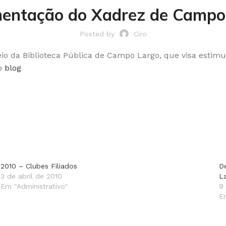
entação do Xadrez de Campo
Posted by
Ciro
eio da Biblioteca Pública de Campo Largo, que visa estimu
no
blog
2010 – Clubes Filiados
D
3 de abril de 2010
L
Em "Administrativo"
9
E