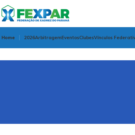
Home
2026
Arbitragem
Eventos
Clubes
Vínculos Federati