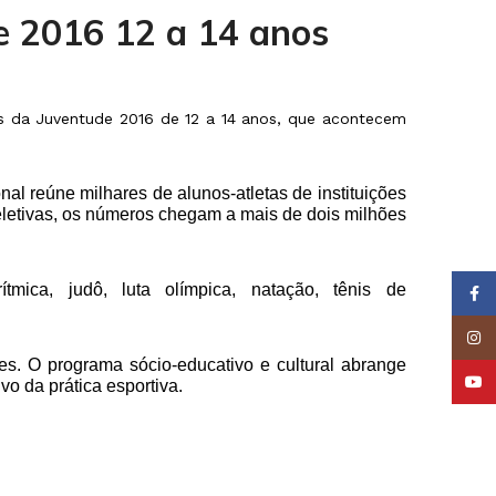
de 2016 12 a 14 anos
os da Juventude 2016 de 12 a 14 anos, que acontecem
al reúne milhares de alunos-atletas de instituições
seletivas, os números chegam a mais de dois milhões
mica, judô, luta olímpica, natação, tênis de
Face
Insta
s. O programa sócio-educativo e cultural abrange
YouT
vo da prática esportiva.