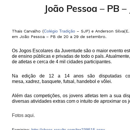
João Pessoa – PB – 
Thais Carvalho (
Colégio Tradição
– SJP) e Anderson Silva(E.
em João Pessoa – PB de 20 a 29 de setembro.
Os Jogos Escolares da Juventude são o maior evento estud
de ensino públicas e privadas de todo o país. Atualmente
de atletas e cerca de 4 mil cidades participantes.
Na edição de 12 a 14 anos são disputadas competi
mesa, xadrez, basquete, futsal, handebol e vôlei.
Além das competições, os jovens atletas tem a sua di
diversas atividades extras com o intuito de aproximar os 
Fotos aqui.
Feminino:
http://chess-results.com/tnr239515.aspx…