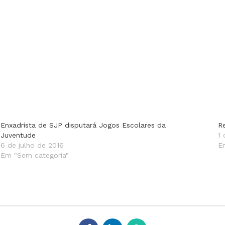
Enxadrista de SJP disputará Jogos Escolares da
R
Juventude
1
6 de julho de 2016
E
Em "Sem categoria"