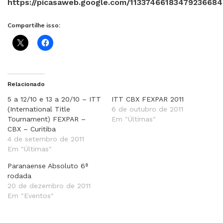
https://picasaweb.google.com/1133746618347923668
Compartilhe isso:
Relacionado
5 a 12/10 e 13 a 20/10 – ITT
ITT CBX FEXPAR 2011
(International Title
6 de outubro de 2011
Tournament) FEXPAR –
Em "Últimas"
CBX – Curitiba
4 de setembro de 2011
Em "Últimas"
Paranaense Absoluto 6ª
rodada
20 de dezembro de 2011
Em "Eventos"