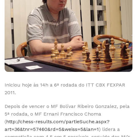
Iniciou hoje às 14h a 6ª rodada do ITT CBX FEXPAR
2011.
Depois de vencer o MF Bolívar Ribeiro Gonzalez, pela
5ª rodada, o MF Ernani Francisco Choma
(
http://chess-results.com/partieSuche.aspx?
art=36&tnr=57460&rd=5&weiss=5&lan=1
) lidera a
competição com 4,5 em 5 possíveis, seguido dos MI’s