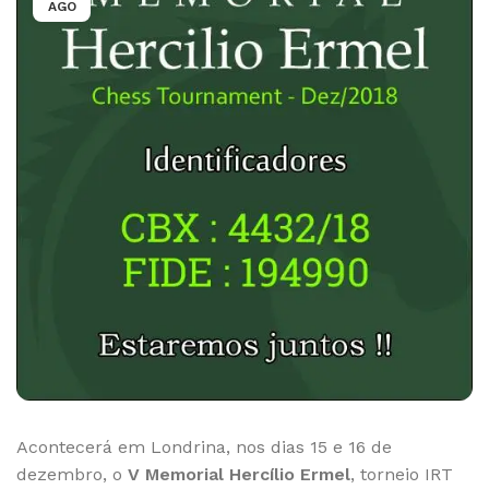
AGO
Acontecerá em Londrina, nos dias 15 e 16 de
dezembro, o
V Memorial Hercílio Ermel
, torneio IRT