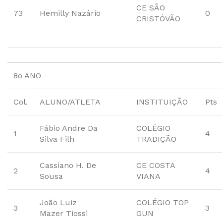
CE SÃO
73
Hemilly Nazário
0
CRISTÓVÃO
8o ANO
Col.
ALUNO/ATLETA
INSTITUIÇÃO
Pts
Fábio Andre Da
COLÉGIO
1
4
Silva Filh
TRADIÇÃO
Cassiano H. De
CE COSTA
2
4
Sousa
VIANA
João Luiz
COLÉGIO TOP
3
3
Mazer Tiossi
GUN