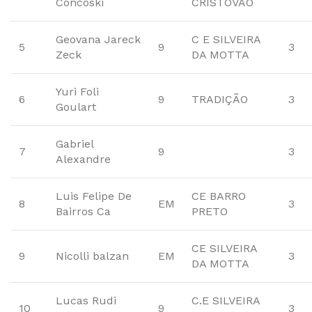
Concoski
CRISTÓVÃO
Geovana Jareck
C E SILVEIRA
5
9
3
Zeck
DA MOTTA
Yuri Foli
6
9
TRADIÇÃO
3
Goulart
Gabriel
7
9
3
Alexandre
Luis Felipe De
CE BARRO
8
EM
3
Bairros Ca
PRETO
CE SILVEIRA
9
Nicolli balzan
EM
3
DA MOTTA
Lucas Rudi
C.E SILVEIRA
10
9
3