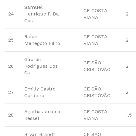
Samuel
CE COSTA
24
Henrique P. Da
2
VIANA
Cos
Rafael
CE COSTA
25
2
Menegoto Filho
VIANA
Gabriel
CE SÃO
26
Rodrigues Dos
2
CRISTÓVÃO
Sa
Emilly Castro
CE SÃO
27
2
Cordeiro
CRISTÓVÃO
Agatha Janaina
CE COSTA
28
1.5
Ressel
VIANA
Bryan Brandt
CE SÃO