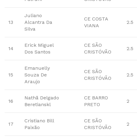
Juliano
CE COSTA
13
Alcantra Da
2.5
VIANA
Silva
Erick Miguel
CE SÃO
14
2.5
Dos Santos
CRISTÓVÃO
Emanuelly
CE SÃO
15
Souza De
2.5
CRISTÓVÃO
Araujo
Nathã Delgado
CE BARRO
16
2
Beretianskl
PRETO
Cristiano Bill
CE SÃO
17
2
Paixão
CRISTÓVÃO