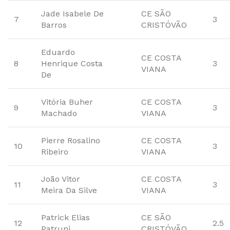
Jade Isabele De
CE SÃO
7
3
Barros
CRISTÓVÃO
Eduardo
CE COSTA
8
Henrique Costa
3
VIANA
De
Vitória Buher
CE COSTA
9
3
Machado
VIANA
Pierre Rosalino
CE COSTA
10
3
Ribeiro
VIANA
João Vitor
CE COSTA
11
3
Meira Da Silve
VIANA
Patrick Elias
CE SÃO
12
2.5
Patruni
CRISTÓVÃO