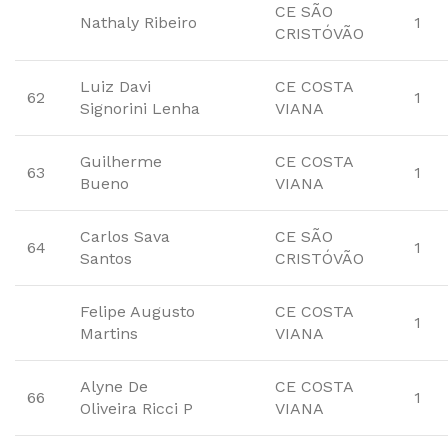
CE SÃO
Nathaly Ribeiro
1
CRISTÓVÃO
Luiz Davi
CE COSTA
62
1
Signorini Lenha
VIANA
Guilherme
CE COSTA
63
1
Bueno
VIANA
Carlos Sava
CE SÃO
64
1
Santos
CRISTÓVÃO
Felipe Augusto
CE COSTA
1
Martins
VIANA
Alyne De
CE COSTA
66
1
Oliveira Ricci P
VIANA