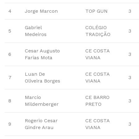
4
Jorge Marcon
TOP GUN
3
Gabriel
COLÉGIO
5
3
Medeiros
TRADIÇÃO
Cesar Augusto
CE COSTA
6
3
Farias Mota
VIANA
Luan De
CE COSTA
7
3
Oliveira Borges
VIANA
Marcio
CE BARRO
8
3
Mildemberger
PRETO
Rogerio Cesar
CE COSTA
9
3
Gindre Arau
VIANA