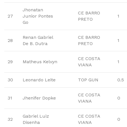
Jhonatan
CE BARRO
27
Junior Pontes
1
PRETO
Go
Renan Gabriel
CE BARRO
28
1
De B. Dutra
PRETO
CE COSTA
29
Matheus Kelvyn
1
VIANA
30
Leonardo Leite
TOP GUN
0.5
CE COSTA
31
Jhenifer Dopke
0
VIANA
Gabriel Luiz
CE COSTA
32
0
Disenha
VIANA