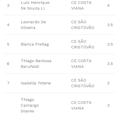
Luiz Henrique
CE COSTA
3
4
De Souza Li
VIANA
Leonardo De
CE SÃO
4
3.5
Oliveira
CRISTÓVÃO
CE SÃO
5
Bianca Freitag
3.5
CRISTÓVÃO
Thiago Barbosa
CE COSTA
6
3.5
Barufaldi
VIANA
CE SÃO
7
Isabella Totene
3
CRISTÓVÃO
Thiago
CE COSTA
Camargo
3
VIANA
Soares