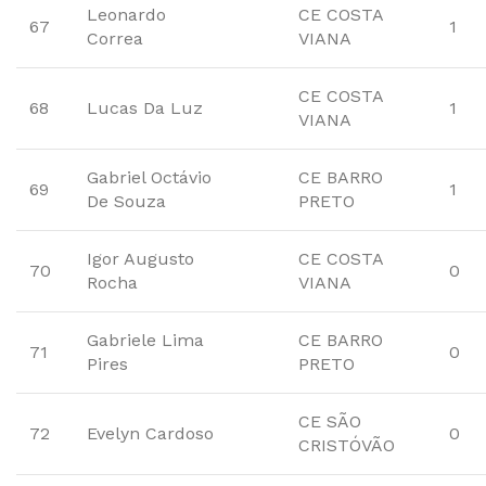
Leonardo
CE COSTA
67
1
Correa
VIANA
CE COSTA
68
Lucas Da Luz
1
VIANA
Gabriel Octávio
CE BARRO
69
1
De Souza
PRETO
Igor Augusto
CE COSTA
70
0
Rocha
VIANA
Gabriele Lima
CE BARRO
71
0
Pires
PRETO
CE SÃO
72
Evelyn Cardoso
0
CRISTÓVÃO