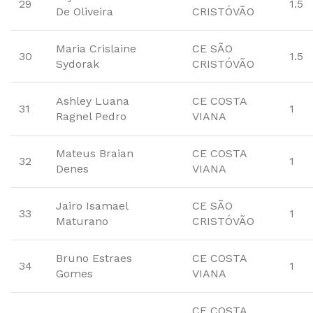
29
1.5
De Oliveira
CRISTÓVÃO
Maria Crislaine
CE SÃO
30
1.5
Sydorak
CRISTÓVÃO
Ashley Luana
CE COSTA
31
1
Ragnel Pedro
VIANA
Mateus Braian
CE COSTA
32
1
Denes
VIANA
Jairo Isamael
CE SÃO
33
1
Maturano
CRISTÓVÃO
Bruno Estraes
CE COSTA
34
1
Gomes
VIANA
CE COSTA