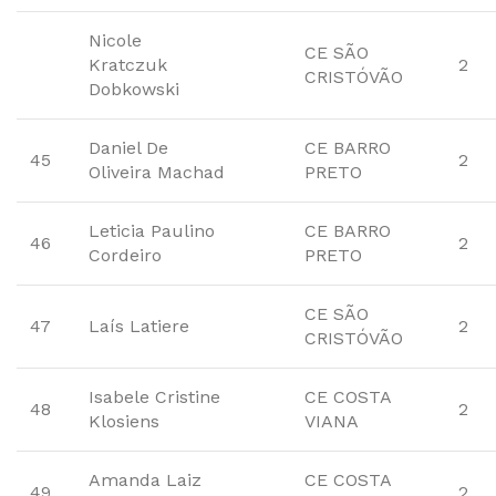
Nicole
CE SÃO
Kratczuk
2
CRISTÓVÃO
Dobkowski
Daniel De
CE BARRO
45
2
Oliveira Machad
PRETO
Leticia Paulino
CE BARRO
46
2
Cordeiro
PRETO
CE SÃO
47
Laís Latiere
2
CRISTÓVÃO
Isabele Cristine
CE COSTA
48
2
Klosiens
VIANA
Amanda Laiz
CE COSTA
49
2