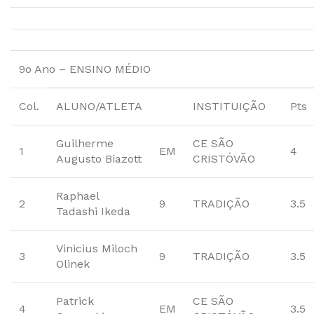
9o Ano – ENSINO MÉDIO
Col.
ALUNO/ATLETA
INSTITUIÇÃO
Pts
Guilherme
CE SÃO
1
EM
4
Augusto Biazott
CRISTÓVÃO
Raphael
2
9
TRADIÇÃO
3.5
Tadashi Ikeda
Vinicius Miloch
3
9
TRADIÇÃO
3.5
Olinek
Patrick
CE SÃO
4
EM
3.5