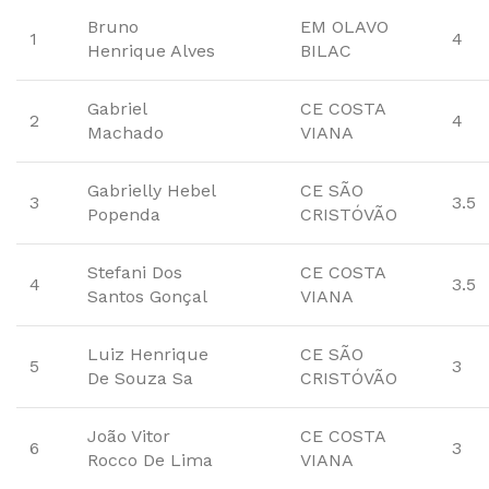
Bruno
EM OLAVO
1
4
Henrique Alves
BILAC
Gabriel
CE COSTA
2
4
Machado
VIANA
Gabrielly Hebel
CE SÃO
3
3.5
Popenda
CRISTÓVÃO
Stefani Dos
CE COSTA
4
3.5
Santos Gonçal
VIANA
Luiz Henrique
CE SÃO
5
3
De Souza Sa
CRISTÓVÃO
João Vitor
CE COSTA
6
3
Rocco De Lima
VIANA