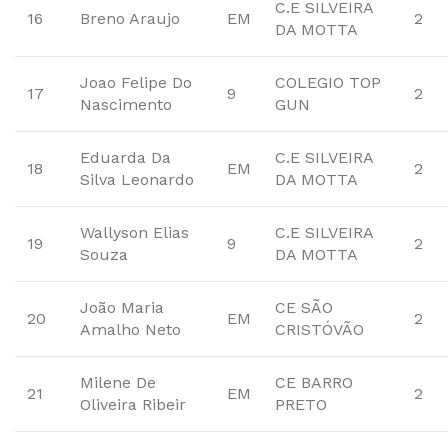
C.E SILVEIRA
16
Breno Araujo
EM
2
DA MOTTA
Joao Felipe Do
COLEGIO TOP
17
9
2
Nascimento
GUN
Eduarda Da
C.E SILVEIRA
18
EM
2
Silva Leonardo
DA MOTTA
Wallyson Elias
C.E SILVEIRA
19
9
2
Souza
DA MOTTA
João Maria
CE SÃO
20
EM
2
Amalho Neto
CRISTÓVÃO
Milene De
CE BARRO
21
EM
2
Oliveira Ribeir
PRETO