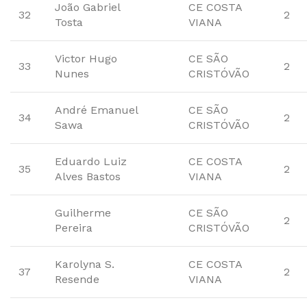
João Gabriel
CE COSTA
32
2
Tosta
VIANA
Victor Hugo
CE SÃO
33
2
Nunes
CRISTÓVÃO
André Emanuel
CE SÃO
34
2
Sawa
CRISTÓVÃO
Eduardo Luiz
CE COSTA
35
2
Alves Bastos
VIANA
Guilherme
CE SÃO
2
Pereira
CRISTÓVÃO
Karolyna S.
CE COSTA
37
2
Resende
VIANA