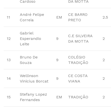
Cardoso
DA MOTTA
André Felipe
CE BARRO
11
EM
2.5
Correia
PRETO
Gabriel
C.E SILVEIRA
12
Esperandio
9
2
DA MOTTA
Leite
Bruno De
COLÉGIO
13
9
2
Souza
TRADIÇÃO
Wellinson
CE COSTA
14
9
2
Vinicius Borcat
VIANA
Stefany Lopez
15
EM
TRADIÇÃO
2
Fernandes