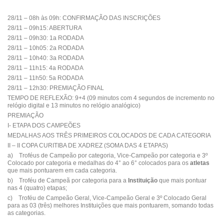
28/11 – 08h às 09h: CONFIRMAÇÃO DAS INSCRIÇÕES
28/11 – 09h15: ABERTURA
28/11 – 09h30: 1a RODADA
28/11 – 10h05: 2a RODADA
28/11 – 10h40: 3a RODADA
28/11 – 11h15: 4a RODADA
28/11 – 11h50: 5a RODADA
28/11 – 12h30: PREMIAÇÃO FINAL
TEMPO DE REFLEXÃO: 9+4 (09 minutos com 4 segundos de incremento no
relógio digital e 13 minutos no relógio analógico)
PREMIAÇÃO
I- ETAPA DOS CAMPEÕES
MEDALHAS AOS TRÊS PRIMEIROS COLOCADOS DE CADA CATEGORIA
II – II COPA CURITIBA DE XADREZ (SOMA DAS 4 ETAPAS)
a) Troféus de Campeão por categoria, Vice-Campeão por categoria e 3º
Colocado por categoria e medalhas do 4° ao 6° colocados para os
atletas
que mais pontuarem em cada categoria.
b) Troféu de Campeã por categoria para a
Instituição
que mais pontuar
nas 4 (quatro) etapas;
c) Troféu de Campeão Geral, Vice-Campeão Geral e 3º Colocado Geral
para as 03 (três) melhores Instituições que mais pontuarem, somando todas
as categorias.