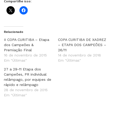
Compartilhe isso:
Relacionado
II COPA CURITIBA – Etapa
COPA CURITIBA DE XADREZ
dos Campeões &
– ETAPA DOS CAMPEÕES –
Premiação Final
26/11
16 de novembro de 2015
14 de novembro de 2016
Em "Últimas"
Em "Últimas"
27 a 29-11 Etapa dos
Campeões, PR individual
relâmpago, por equipes de
rápido e relâmpago
28 de novembro de 2015
Em "Últimas"