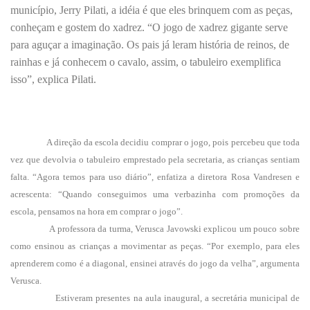
município, Jerry Pilati, a idéia é que eles brinquem com as peças,
conheçam e gostem do xadrez. “O jogo de xadrez gigante serve
para aguçar a imaginação. Os pais já leram história de reinos, de
rainhas e já conhecem o cavalo, assim, o tabuleiro exemplifica
isso”, explica Pilati.
A direção da escola decidiu comprar o jogo, pois percebeu que toda
vez que devolvia o tabuleiro emprestado pela secretaria, as crianças sentiam
falta. “Agora temos para uso diário”, enfatiza a diretora Rosa Vandresen e
acrescenta: “Quando conseguimos uma verbazinha com promoções da
escola, pensamos na hora em comprar o jogo”.
A professora da turma, Verusca Javowski explicou um pouco sobre
como ensinou as crianças a movimentar as peças. “Por exemplo, para eles
aprenderem como é a diagonal, ensinei através do jogo da velha”, argumenta
Verusca.
Estiveram presentes na aula inaugural, a secretária municipal de