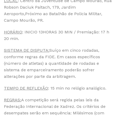
LOCAL
: Centro da Juventude de Campo Mourão, Rua
Robson Daciuk Paitach, 179, Jardim
Aeroporto,Próximo ao Batalhão de Policia Militar,
Campo Mourão, PR.
HORÁRIO
: INICIO 13HORAS 30 MIN / Premiação: 17 h
20 min.
SISTEMA DE DISPUTA:
Suíço em cinco rodadas,
conforme regras da FIDE. Em casos específicos
(número de atletas) a quantidade de rodadas e
sistema de emparceiramento poderão sofrer
alterações por parte da arbitragem.
TEMPO DE REFLEXÃO
: 15 min no relógio analógico.
REGRAS:
A competição será regida pelas leis da
Federação Internacional de Xadrez. Os critérios de
desempates serão em sequência: Milésimos (com