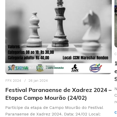
C
João Paulo Polles
FPX 2024
26 jan 2024
Festival Paranaense de Xadrez 2024 –
N
C
Etapa Campo Mourão (24/02)
r
Participe da etapa de Campo Mourão do Festival
C
Paranaense de Xadrez 2024. Data: 24/02 Local: