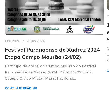
C
João Paulo Polles
FPX 2024
26 jan 2024
Festival Paranaense de Xadrez 2024 –
N
C
Etapa Campo Mourão (24/02)
r
Participe da etapa de Campo Mourão do Festival
C
Paranaense de Xadrez 2024. Data: 24/02 Local:
Colégio Cívico Militar Marechal Rond...
CONTINUE READING