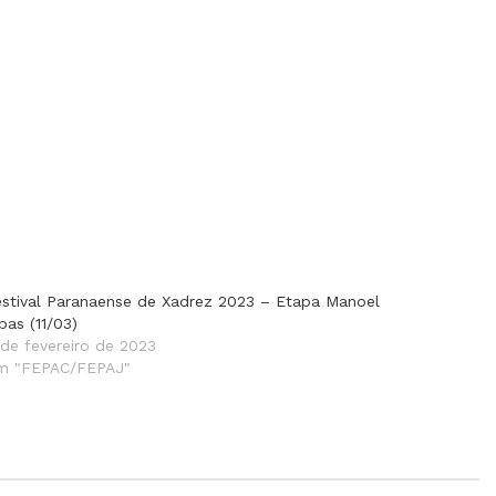
estival Paranaense de Xadrez 2023 – Etapa Manoel
bas (11/03)
 de fevereiro de 2023
m "FEPAC/FEPAJ"