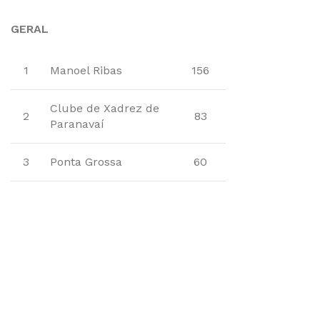
GERAL
1
Manoel Ribas
156
Clube de Xadrez de
2
83
Paranavaí
3
Ponta Grossa
60