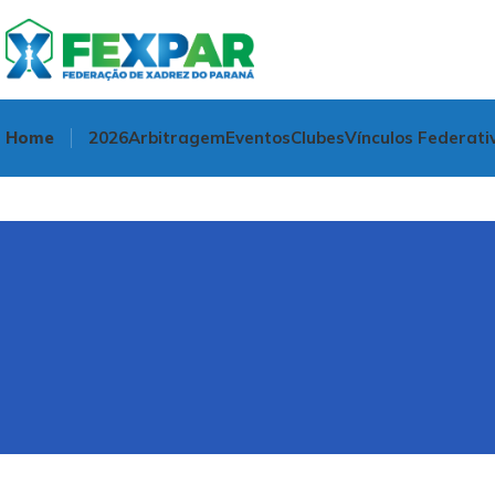
Home
2026
Arbitragem
Eventos
Clubes
Vínculos Federati