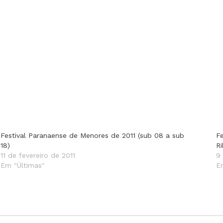
Festival Paranaense de Menores de 2011 (sub 08 a sub
F
18)
Ri
11 de fevereiro de 2011
9
Em "Últimas"
E