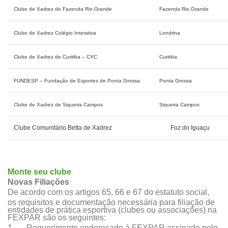
Clube de Xadrez de Fazenda Rio Grande
Fazenda Rio Grande
Clube de Xadrez Colégio Interativa
Londrina
Clube de Xadrez de Curitiba – CXC
Curitiba
FUNDESP – Fundação de Esportes de Ponta Grossa
Ponta Grossa
Clube de Xadrez de Siqueira Campos
Siqueira Campos
Clube Comunitário Betta de Xadrez
Foz do Iguaçu
Monte seu clube
Novas Filiações
De acordo com os artigos 65, 66 e 67 do estatuto social,
os requisitos e documentação necessária para filiação de
entidades de prática esportiva (clubes ou associações) na
FEXPAR são os seguintes:
1. Requerimento endereçado à FEXPAR assinado pelo