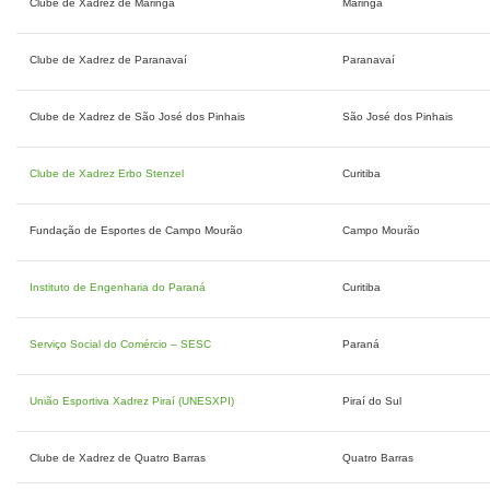
Clube de Xadrez de Maringá
Maringá
Clube de Xadrez de Paranavaí
Paranavaí
Clube de Xadrez de São José dos Pinhais
São José dos Pinhais
Clube de Xadrez Erbo Stenzel
Curitiba
Fundação de Esportes de Campo Mourão
Campo Mourão
Instituto de Engenharia do Paraná
Curitiba
Serviço Social do Comércio – SESC
Paraná
União Esportiva Xadrez Piraí (UNESXPI)
Piraí do Sul
Clube de Xadrez de Quatro Barras
Quatro Barras