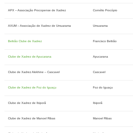
APX – Associação Procopense de Xadrez
Cornélio Procópio
AXUM – Associação de Xadrez de Umuarama
Umuarama
Beltrão Clube de Xadrez
Francisco Beltrão
Clube de Xadrez de Apucarana
Apucarana
Clube de Xadrez Alekhine – Cascavel
Cascavel
Clube de Xadrez de Foz do Iguaçu
Foz do Iguaçu
Clube de Xadrez de Ibiporã
Ibiporã
Clube de Xadrez de Manoel Ribas
Manoel Ribas