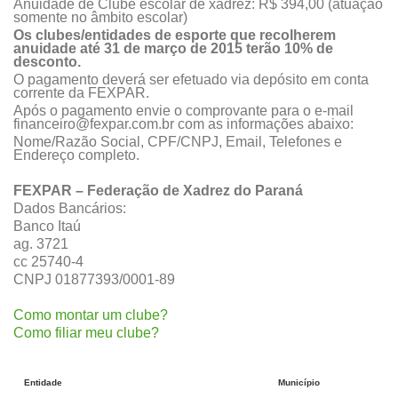
Anuidade de Clube escolar de xadrez: R$ 394,00 (atuação
somente no âmbito escolar)
Os clubes/entidades de esporte que recolherem
anuidade até 31 de março de 2015 terão 10% de
desconto.
O pagamento deverá ser efetuado via depósito em conta
corrente da FEXPAR.
Após o pagamento envie o comprovante para o e-mail
financeiro@fexpar.com.br
com as informações abaixo:
Nome/Razão Social, CPF/CNPJ, Email, Telefones e
Endereço completo.
FEXPAR – Federação de Xadrez do Paraná
Dados Bancários:
Banco Itaú
ag. 3721
cc 25740-4
CNPJ 01877393/0001-89
Como montar um clube?
Como filiar meu clube?
Entidade
Município