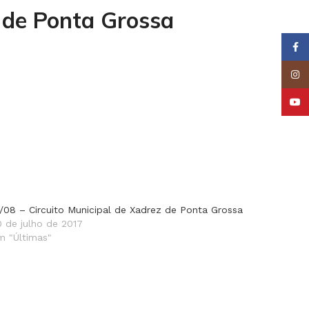
 de Ponta Grossa
Face
Insta
YouT
2/08 – Circuito Municipal de Xadrez de Ponta Grossa
0 de julho de 2017
m "Últimas"