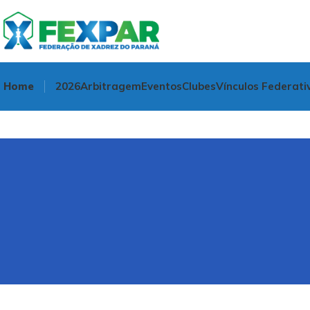
Home
2026
Arbitragem
Eventos
Clubes
Vínculos Federati