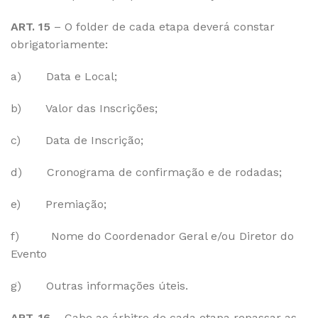
ART. 15
– O folder de cada etapa deverá constar
obrigatoriamente:
a) Data e Local;
b) Valor das Inscrições;
c) Data de Inscrição;
d) Cronograma de confirmação e de rodadas;
e) Premiação;
f) Nome do Coordenador Geral e/ou Diretor do
Evento
g) Outras informações úteis.
ART. 16
– Cabe ao árbitro de cada etapa repassar as