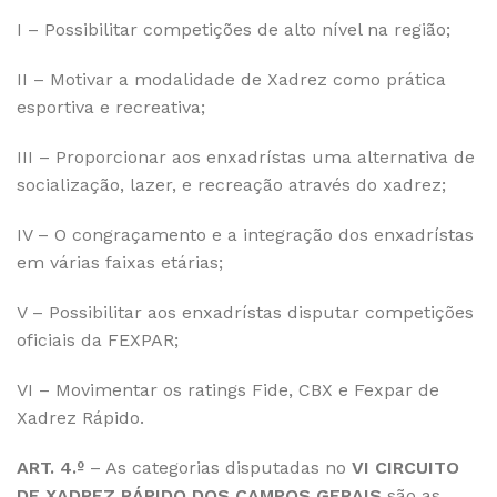
I – Possibilitar competições de alto nível na região;
II – Motivar a modalidade de Xadrez como prática
esportiva e recreativa;
III – Proporcionar aos enxadrístas uma alternativa de
socialização, lazer, e recreação através do xadrez;
IV – O congraçamento e a integração dos enxadrístas
em várias faixas etárias;
V – Possibilitar aos enxadrístas disputar competições
oficiais da FEXPAR;
VI – Movimentar os ratings Fide, CBX e Fexpar de
Xadrez Rápido.
ART. 4.º
– As categorias disputadas no
VI
CIRCUITO
DE XADREZ RÁPIDO DOS CAMPOS GERAIS
são as