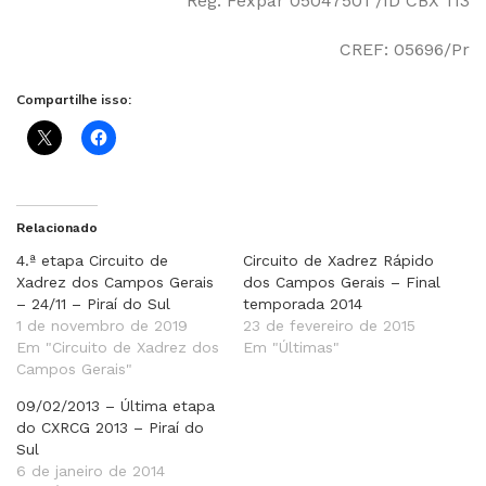
Reg. Fexpar 05047501 /ID CBX 113
CREF: 05696/Pr
Compartilhe isso:
Relacionado
4.ª etapa Circuito de
Circuito de Xadrez Rápido
Xadrez dos Campos Gerais
dos Campos Gerais – Final
– 24/11 – Piraí do Sul
temporada 2014
1 de novembro de 2019
23 de fevereiro de 2015
Em "Circuito de Xadrez dos
Em "Últimas"
Campos Gerais"
09/02/2013 – Última etapa
do CXRCG 2013 – Piraí do
Sul
6 de janeiro de 2014