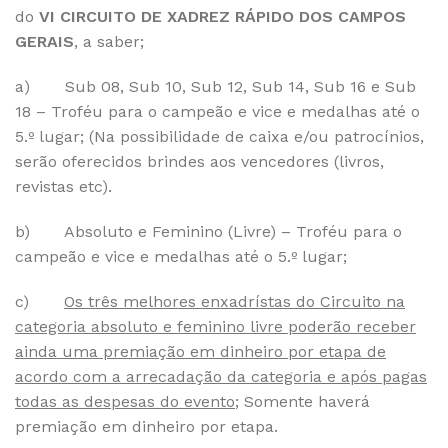
do
VI
CIRCUITO DE XADREZ RÁPIDO DOS CAMPOS
GERAIS
, a saber;
a) Sub 08, Sub 10, Sub 12, Sub 14, Sub 16 e Sub
18 – Troféu para o campeão e vice e medalhas até o
5.º lugar; (Na possibilidade de caixa e/ou patrocínios,
serão oferecidos brindes aos vencedores (livros,
revistas etc).
b) Absoluto e Feminino (Livre) – Troféu para o
campeão e vice e medalhas até o 5.º lugar;
c)
Os três melhores enxadrístas do Circuito na
categoria absoluto e feminino livre poderão receber
ainda uma premiação em dinheiro por etapa de
acordo com a arrecadação da categoria e após pagas
todas as despesas do evento
; Somente haverá
premiação em dinheiro por etapa.