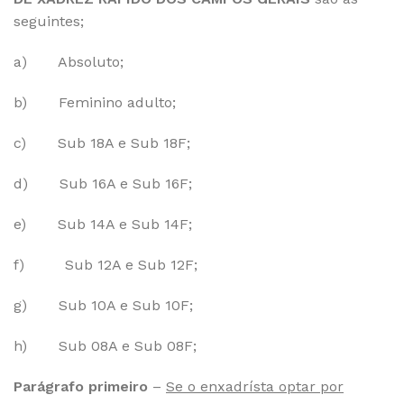
seguintes;
a) Absoluto;
b) Feminino adulto;
c) Sub 18A e Sub 18F;
d) Sub 16A e Sub 16F;
e) Sub 14A e Sub 14F;
f) Sub 12A e Sub 12F;
g) Sub 10A e Sub 10F;
h) Sub 08A e Sub 08F;
Parágrafo primeiro
–
Se o enxadrísta optar por