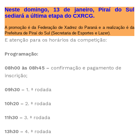
Neste domingo, 13 de janeiro, Piraí do Sul
sediará a última etapa do CXRCG.
A promoção é da Federação de Xadrez do Paraná e a realização é da
Prefeitura de Piraí do Sul (Secretaria de Esportes e Lazer).
E atenção para os horários da competição:
Programação:
08h00 às 08h45 –
confirmação e pagamento de
inscrição;
09h30 –
1. ª rodada
10h20 –
2. ª rodada
11h30 –
3. ª rodada
13h30 –
4. ª rodada