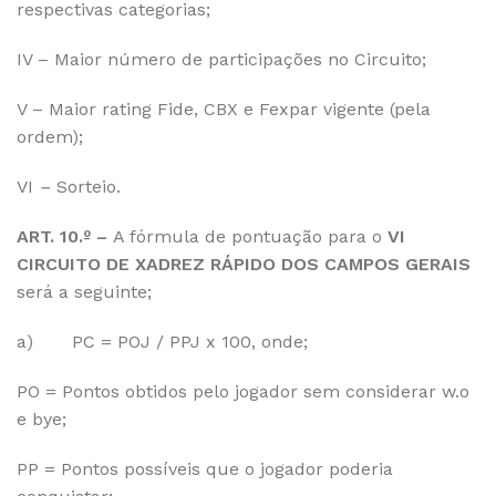
respectivas categorias;
IV – Maior número de participações no Circuito;
V – Maior rating Fide, CBX e Fexpar vigente (pela
ordem);
VI
–
Sorteio.
ART. 10.º –
A fórmula de pontuação para o
VI
CIRCUITO DE XADREZ RÁPIDO DOS CAMPOS GERAIS
será a seguinte;
a) PC = POJ / PPJ x 100, onde;
PO = Pontos obtidos pelo jogador sem considerar w.o
e bye;
PP = Pontos possíveis que o jogador poderia