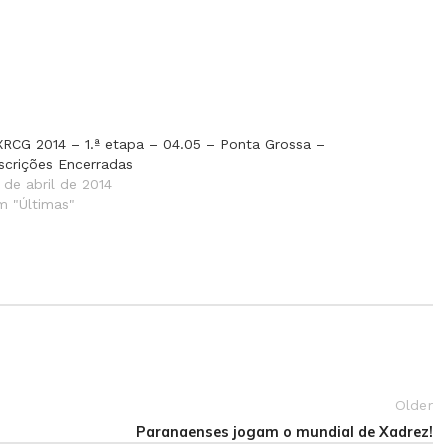
XRCG 2014 – 1.ª etapa – 04.05 – Ponta Grossa –
nscrições Encerradas
 de abril de 2014
m "Últimas"
Older
Paranaenses jogam o mundial de Xadrez!