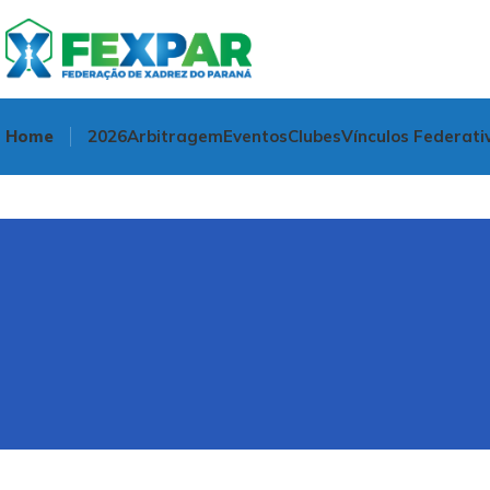
Home
2026
Arbitragem
Eventos
Clubes
Vínculos Federati