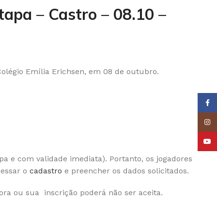
tapa – Castro – 08.10 –
Colégio Emília Erichsen, em 08 de outubro.
Face
Insta
YouT
a e com validade imediata). Portanto, os jogadores
cessar o
cadastro
e preencher os dados solicitados.
ra ou sua inscrição poderá não ser aceita.