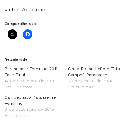
Xadrez Apucarana
Compartilhe isso:
Relacionado
Paranaense Feminino 2011 –
Cintia Rocha Leão é Tetra
Fase Final
Campeã Paranaese
14 de dezembro de 2011
20 de janeiro de 2014
Em "Eventos"
Em "Últimas"
Campeonato Paranaense
Feminino
9 de dezembro de 2019
Em "Últimas"