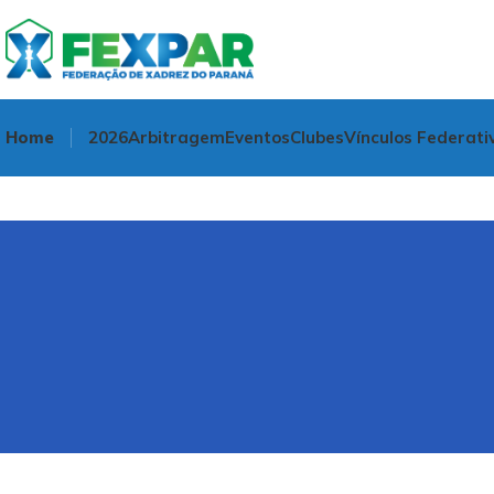
Home
2026
Arbitragem
Eventos
Clubes
Vínculos Federati