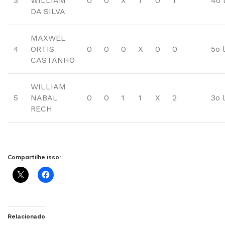
3
WILLIAM
0
0
X
1
0
1
4o 
DA SILVA
MAXWEL
4
ORTIS
0
0
0
X
0
0
5o 
CASTANHO
WILLIAM
5
NABAL
0
0
1
1
X
2
3o 
RECH
Compartilhe isso:
Relacionado