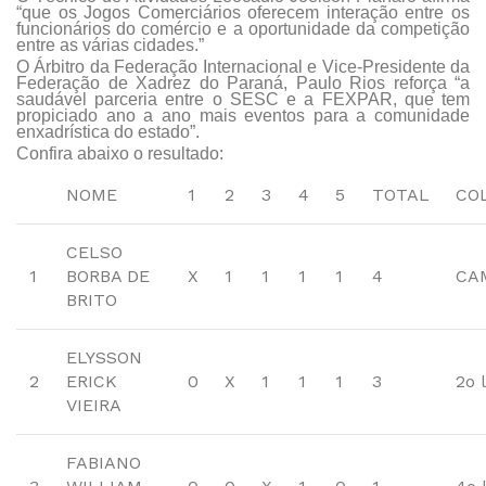
“que os Jogos Comerciários oferecem interação entre os
funcionários do comércio e a oportunidade da competição
entre as várias cidades.”
O Árbitro da Federação Internacional e Vice-Presidente da
Federação de Xadrez do Paraná, Paulo Rios reforça “a
saudável parceria entre o SESC e a FEXPAR, que tem
propiciado ano a ano mais eventos para a comunidade
enxadrística do estado”.
Confira abaixo o resultado:
NOME
1
2
3
4
5
TOTAL
CO
CELSO
1
BORBA DE
X
1
1
1
1
4
CA
BRITO
ELYSSON
2
ERICK
0
X
1
1
1
3
2o 
VIEIRA
FABIANO