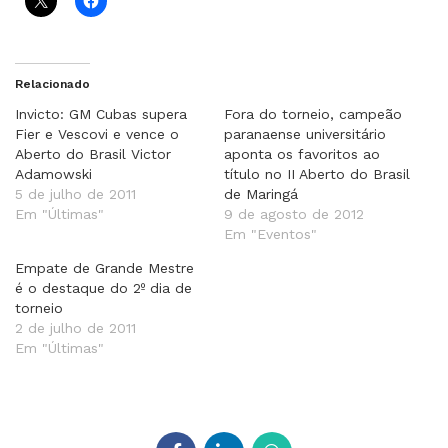
Relacionado
Invicto: GM Cubas supera
Fora do torneio, campeão
Fier e Vescovi e vence o
paranaense universitário
Aberto do Brasil Victor
aponta os favoritos ao
Adamowski
título no II Aberto do Brasil
5 de julho de 2011
de Maringá
Em "Últimas"
9 de agosto de 2012
Em "Eventos"
Empate de Grande Mestre
é o destaque do 2º dia de
torneio
2 de julho de 2011
Em "Últimas"