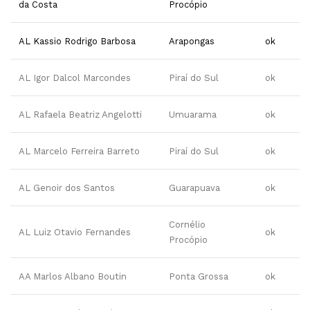
da Costa
Procópio
AL Kassio Rodrigo Barbosa
Arapongas
ok
AL Igor Dalcol Marcondes
Piraí do Sul
ok
AL Rafaela Beatriz Angelotti
Umuarama
ok
AL Marcelo Ferreira Barreto
Piraí do Sul
ok
AL Genoir dos Santos
Guarapuava
ok
Cornélio
AL Luiz Otavio Fernandes
ok
Procópio
AA Marlos Albano Boutin
Ponta Grossa
ok