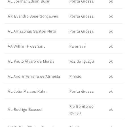
AL Josmar Edson Buiar
Ponta Grossa
ok
AR Evandro Jose Gonçalves
Ponta Grossa
ok
AL Amazonas Santos Neto
Ponta Grossa
ok
AA Willian Froes Yano
Paranavaí
ok
AL Paulo Álvaro de Morais
Foz do Iguaçu
ok
AL Andre Ferreira de Almeida
Pinhão
ok
AL João Marcos Kuhn
Ponta Grossa
ok
Rio Bonito do
AL Rodrigo Scussel
ok
Iguaçu