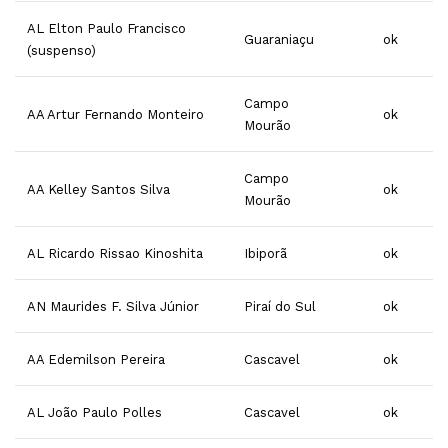
AL Elton Paulo Francisco
Guaraniaçu
ok
(suspenso)
Campo
AA Artur Fernando Monteiro
ok
Mourão
Campo
AA Kelley Santos Silva
ok
Mourão
AL Ricardo Rissao Kinoshita
Ibiporã
ok
AN Maurides F. Silva Júnior
Piraí do Sul
ok
AA Edemilson Pereira
Cascavel
ok
AL João Paulo Polles
Cascavel
ok