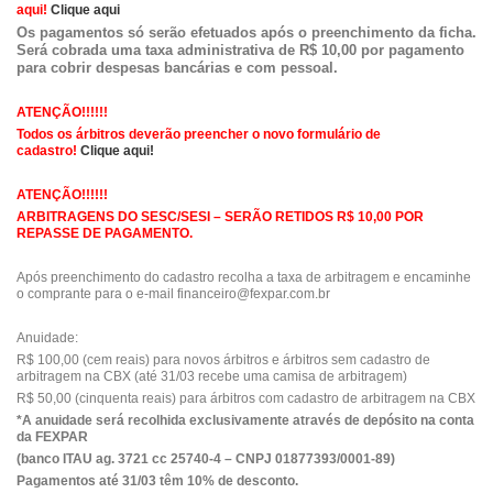
aqui!
Clique aqui
Os pagamentos só serão efetuados após o preenchimento da ficha.
Será cobrada uma taxa administrativa de R$ 10,00 por pagamento
para cobrir despesas bancárias e com pessoal.
ATENÇÃO!!!!!!
Todos os árbitros deverão preencher o novo formulário de
cadastro!
Clique aqui!
ATENÇÃO!!!!!!
ARBITRAGENS DO SESC/SESI – SERÃO RETIDOS R$ 10,00 POR
REPASSE DE PAGAMENTO.
Após preenchimento do cadastro recolha a taxa de arbitragem e encaminhe
o comprante para o e-mail
financeiro@fexpar.com.br
Anuidade:
R$ 100,00 (cem reais) para novos árbitros e árbitros sem cadastro de
arbitragem na CBX (até 31/03 recebe uma camisa de arbitragem)
R$ 50,00 (cinquenta reais) para árbitros com cadastro de arbitragem na CBX
*A anuidade será recolhida exclusivamente através de depósito na conta
da FEXPAR
(banco ITAU ag. 3721 cc 25740-4 – CNPJ 01877393/0001-89)
Pagamentos até 31/03 têm 10% de desconto.