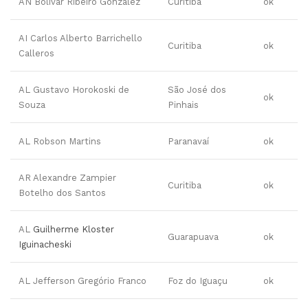
AN Bolivar Ribeiro Gonzalez
Curitiba
ok
AI Carlos Alberto Barrichello
Curitiba
ok
Calleros
AL Gustavo Horokoski de
São José dos
ok
Souza
Pinhais
AL Robson Martins
Paranavaí
ok
AR Alexandre Zampier
Curitiba
ok
Botelho dos Santos
AL
Guilherme Kloster
Guarapuava
ok
Iguinacheski
AL Jefferson Gregório Franco
Foz do Iguaçu
ok