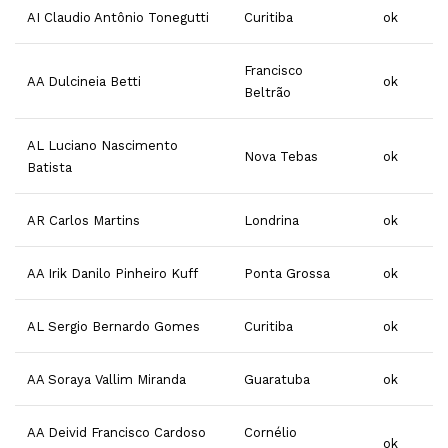
AI Claudio Antônio Tonegutti
Curitiba
ok
Francisco
AA Dulcineia Betti
ok
Beltrão
AL Luciano Nascimento
Nova Tebas
ok
Batista
AR Carlos Martins
Londrina
ok
AA Irik Danilo Pinheiro Kuff
Ponta Grossa
ok
AL Sergio Bernardo Gomes
Curitiba
ok
AA Soraya Vallim Miranda
Guaratuba
ok
AA
Deivid Francisco Cardoso
Cornélio
ok