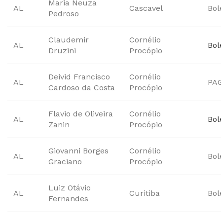
Maria Neuza
AL
Cascavel
Bol
Pedroso
Claudemir
Cornélio
AL
Bol
Druzini
Procópio
Deivid Francisco
Cornélio
AL
PA
Cardoso da Costa
Procópio
Flavio de Oliveira
Cornélio
AL
Bol
Zanin
Procópio
Giovanni Borges
Cornélio
AL
Bol
Graciano
Procópio
Luiz Otávio
AL
Curitiba
Bol
Fernandes