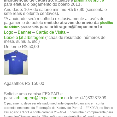
Manutenção de cadastro
: atualize a
planilha de árbitro
para efetuar o pagamento do boleto 2013 .
Anuidade: 10% do salário mínimo R$ 67,80 (sessenta e
sete reais e oitenta centavos).
*A anuidade será recolhida exclusivamente através do
pagamento do boleto
emitido através do envio da
planilha
para
arbitragem@fexpar.com.br
de árbitro
preenchida
Logo
–
Banner
–
Cartão de Visita
–
Baixe o kit arbitragem
(fichas de resultado, números de
mesa, súmula, etc.)
Uniforme R$ 50,00
Agasalhos R$ 150,00
Solicite uma camisa FEXPAR e
para:
arbitragem@fexpar.com.br
ou fone: (41)33237899
O pagamento deve ser efetuado mediante depósito bancário em conta
corrente, em nome da Federação de Xadrez do Paraná – FEXPAR, no Banco
Itaú agência 3721 e conta corrente 25740-4. Encaminhe o comprovante para
financeiro@fexpar.com.br
Não serão aceitos depósitos efetuados em caixa