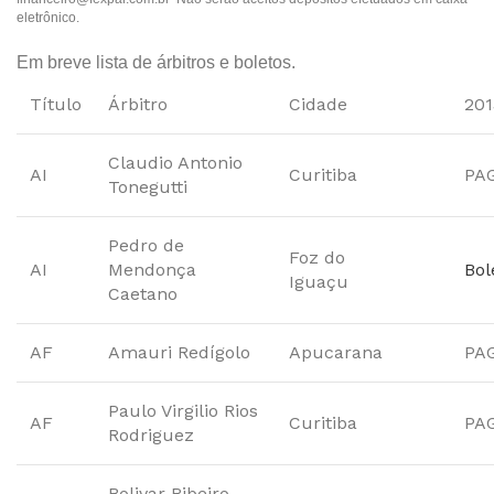
eletrônico.
Em breve lista de árbitros e boletos.
Título
Árbitro
Cidade
201
Claudio Antonio
AI
Curitiba
PA
Tonegutti
Pedro de
Foz do
AI
Mendonça
Bol
Iguaçu
Caetano
AF
Amauri Redígolo
Apucarana
PA
Paulo Virgilio Rios
AF
Curitiba
PA
Rodriguez
Bolivar Ribeiro