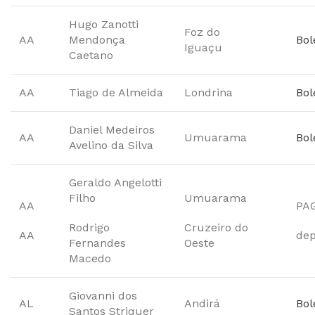
Hugo Zanotti
Foz do
AA
Mendonça
Bol
Iguaçu
Caetano
AA
Tiago de Almeida
Londrina
Bol
Daniel Medeiros
AA
Umuarama
Bol
Avelino da Silva
Geraldo Angelotti
Filho
Umuarama
AA
PA
Rodrigo
Cruzeiro do
AA
dep
Fernandes
Oeste
Macedo
Giovanni dos
AL
Andirá
Bol
Santos Striquer