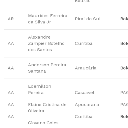
Beltrão
Maurides Ferreira
AR
Piraí do Sul
Bol
da Silva Jr
Alexandre
AA
Zampier Botelho
Curitiba
Bol
dos Santos
Anderson Pereira
AA
Araucária
Bol
Santana
Edemilson
AA
Pereira
Cascavel
PA
AA
Elaine Cristina de
Apucarana
PA
Oliveira
AA
Curitiba
Bol
Giovano Goles