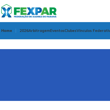
Home
2026
Arbitragem
Eventos
Clubes
Vínculos Federati