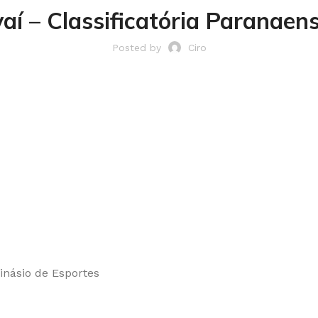
aí – Classificatória Paranae
Posted by
Ciro
inásio de Esportes