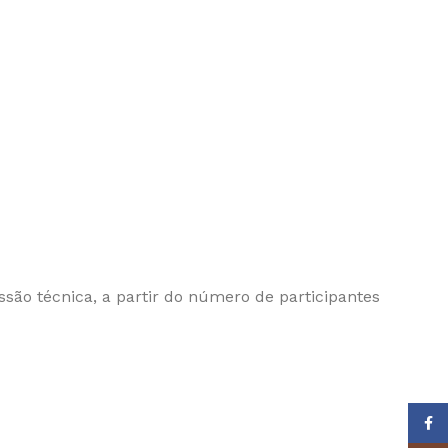
são técnica, a partir do número de participantes
Face