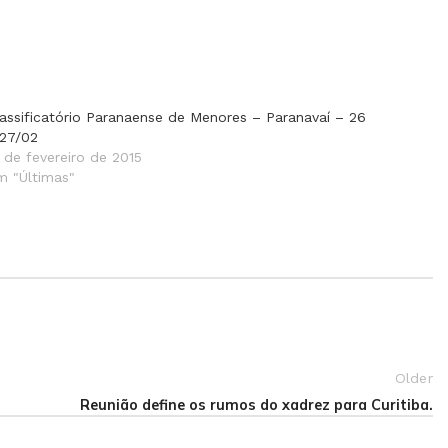
lassificatório Paranaense de Menores – Paranavaí – 26
 27/02
 de fevereiro de 2015
m "Últimas"
Older
Reunião define os rumos do xadrez para Curitiba.