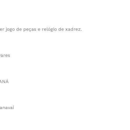
er jogo de peças e relógio de xadrez.
vares
RANÁ
ranavaí