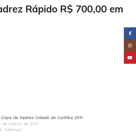
Xadrez Rápido R$ 700,00 em
Face
Insta
YouT
I Copa de Xadrez Cidade de Curitiba 2011
3 de março de 2011
m "Últimas"