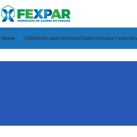
Home
2026
Arbitragem
Eventos
Clubes
Vínculos Federati