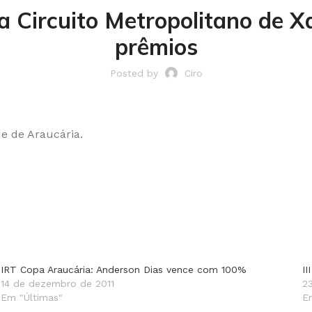
pa Circuito Metropolitano de 
prêmios
Posted by
Ciro
e de Araucária.
IRT Copa Araucária: Anderson Dias vence com 100%
II
14 de dezembro de 2011
2
Em "Últimas"
E