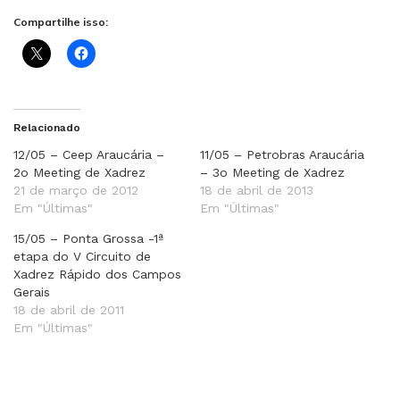
Compartilhe isso:
Relacionado
12/05 – Ceep Araucária –
11/05 – Petrobras Araucária
2o Meeting de Xadrez
– 3o Meeting de Xadrez
21 de março de 2012
18 de abril de 2013
Em "Últimas"
Em "Últimas"
15/05 – Ponta Grossa -1ª
etapa do V Circuito de
Xadrez Rápido dos Campos
Gerais
18 de abril de 2011
Em "Últimas"