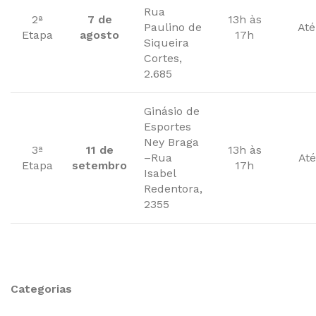
Rua
2ª
7 de
13h às
Paulino de
Até
Etapa
agosto
17h
Siqueira
Cortes,
2.685
Ginásio de
Esportes
Ney Braga
3ª
11 de
13h às
–Rua
Até
Etapa
setembro
17h
Isabel
Redentora,
2355
Categorias