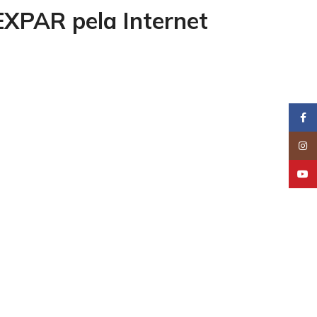
EXPAR pela Internet
Face
Insta
YouT