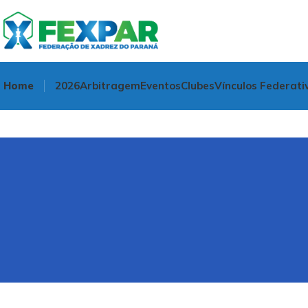
Home
2026
Arbitragem
Eventos
Clubes
Vínculos Federati