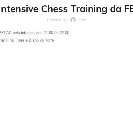
 Intensive Chess Training da F
Posted by
Ciro
EXPAR pela internet, das 21:00 às 22:00.
a: Final Torre e Bispo vs Torre