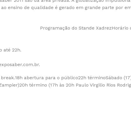
ber 2011 são da área privada. A globalização impulsiona 
o ao ensino de qualidade é gerado em grande parte por e
Programação do Stande Xadrez
Horário
o até 22h.
exposaber.com.br.
 break.
18h abertura para o público
22h término
Sábado (17)
 Zampier)
20h término (17h às 20h Paulo Virgilio Rios Rodri