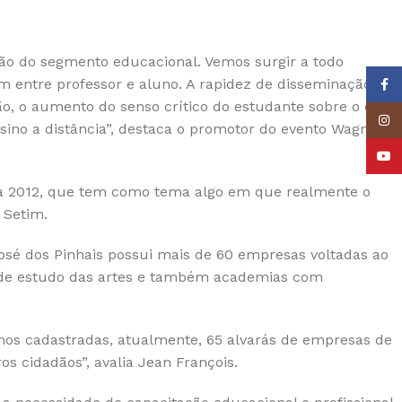
ão do segmento educacional. Vemos surgir a todo
 entre professor e aluno. A rapidez de disseminação e
Face
ão, o aumento do senso crítico do estudante sobre o que
Insta
ino a distância”, destaca o promotor do evento Wagner
YouT
ha 2012, que tem como tema algo em que realmente o
 Setim.
osé dos Pinhais possui mais de 60 empresas voltadas ao
os de estudo das artes e também academias com
emos cadastradas, atualmente, 65 alvarás de empresas de
s cidadãos”, avalia Jean François.