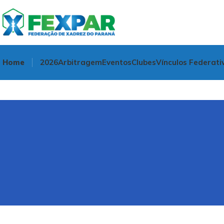
Home
2026
Arbitragem
Eventos
Clubes
Vínculos Federati