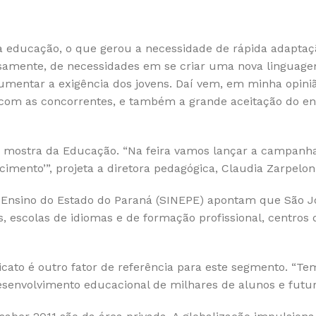
a educação, o que gerou a necessidade de rápida adaptaç
amente, de necessidades em se criar uma nova linguagem
aumentar a exigência dos jovens. Daí vem, em minha opini
com as concorrentes, e também a grande aceitação do ens
a mostra da Educação. “Na feira vamos lançar a campan
mento’”, projeta a diretora pedagógica, Claudia Zarpelon
e Ensino do Estado do Paraná (SINEPE) apontam que São J
s, escolas de idiomas e de formação profissional, centr
icato é outro fator de referência para este segmento. “T
senvolvimento educacional de milhares de alunos e futuro