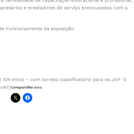
a necessidade de capacitação educacional e profissional,
mpresários e prestadores de serviço preocupados com a
 de Funcionamento da exposição:
 10h início – com torneio classificatório para os JAP´S
guez)
Compartilhe isso: