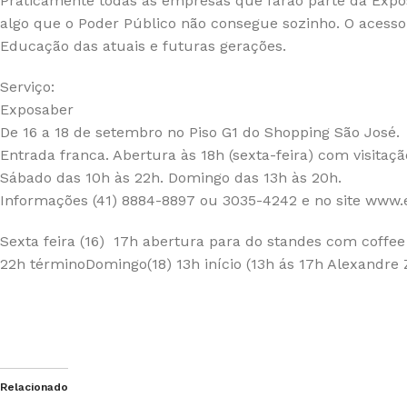
Praticamente todas as empresas que farão parte da Exposa
algo que o Poder Público não consegue sozinho. O acess
Educação das atuais e futuras gerações.
Serviço:
Exposaber
De 16 a 18 de setembro no Piso G1 do Shopping São José.
Entrada franca. Abertura às 18h (sexta-feira) com visitaçã
Sábado das 10h às 22h. Domingo das 13h às 20h.
Informações
(41) 8884-8897
ou 3035-4242 e no site www.
Sexta feira (16) 17h abertura para do standes com coffee
22h término
Domingo(18) 13h início (13h ás 17h Alexandre
Relacionado