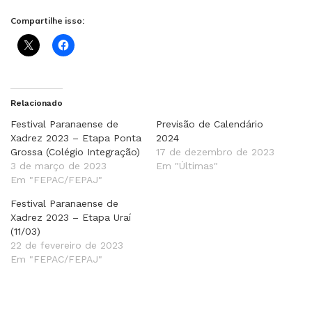
Compartilhe isso:
Relacionado
Festival Paranaense de
Previsão de Calendário
Xadrez 2023 – Etapa Ponta
2024
Grossa (Colégio Integração)
17 de dezembro de 2023
3 de março de 2023
Em "Últimas"
Em "FEPAC/FEPAJ"
Festival Paranaense de
Xadrez 2023 – Etapa Uraí
(11/03)
22 de fevereiro de 2023
Em "FEPAC/FEPAJ"