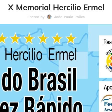
X Memorial Hercilio Ermel
Posted by
João Paulo Polles