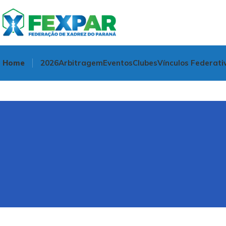
Home
2026
Arbitragem
Eventos
Clubes
Vínculos Federati