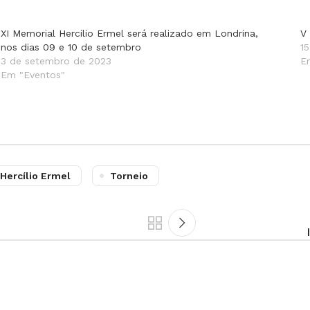
XI Memorial Hercilio Ermel será realizado em Londrina,
V
nos dias 09 e 10 de setembro
1
3 de setembro de 2023
E
Em "Eventos"
Hercílio Ermel
Torneio