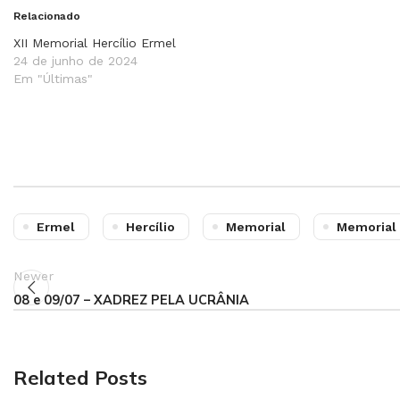
Relacionado
XII Memorial Hercílio Ermel
24 de junho de 2024
Em "Últimas"
Ermel
Hercílio
Memorial
Memorial 
Newer
08 e 09/07 – XADREZ PELA UCRÂNIA
Related Posts