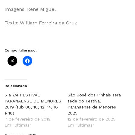
Imagens: Rene Miguel
Texto: William Ferreira da Cruz
Compartilhe isso:
Relacionado
5 a 7/4 FESTIVAL
São José dos Pinhais será
PARANAENSE DE MENORES
sede do Festival
2019 (sub 08, 10, 12, 14, 16
Paranaense de Menores
e 18)
2025
7 de fevereiro de 2019
12 de fevereiro de 2025
Em "Últimas"
Em "Últimas"