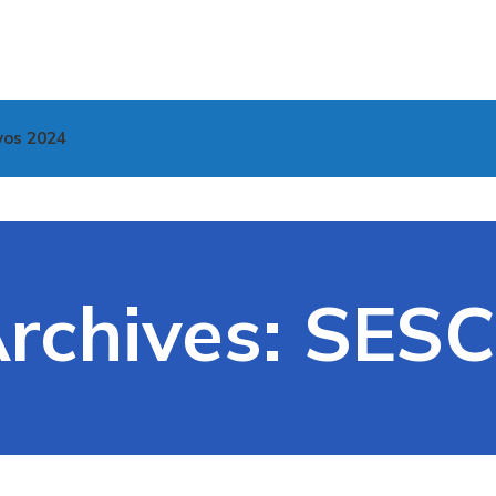
vos 2024
rchives: SES