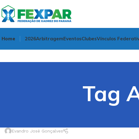
Home
2026
Arbitragem
Eventos
Clubes
Vínculos Federati
Tag A
Evandro José Gonçalves