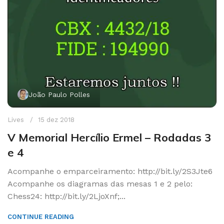
João Paulo Polles
Lives
15 dez 2018
V Memorial Hercílio Ermel – Rodadas 3
e 4
Acompanhe o emparceiramento: http://bit.ly/2S3Jte6
Acompanhe os diagramas das mesas 1 e 2 pelo:
Chess24: http://bit.ly/2LjoXnf;...
CONTINUE READING