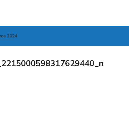
vos 2024
_2215000598317629440_n