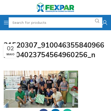
31520307_910046355840966
02
_5104023754564960256_n
MAIO